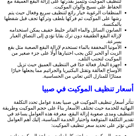
لتنظيف الموكيت وتتميز بقدرتها على إزالة البقع العميقة مع
الحفاظ على نسيج وألوان الموكيت.
المنظفات الرغوية خيار رائع لتنظيف سريع وفعال حيث يتم
رشها على الموكيت ثم فركها بلطف وتركها تجف قبل شفطها
بالمكنسة.
الصابون السائل والماء الفاتر خليط خفيف يمكن استخدامه
لإزالة البقع الطفيفة دون ترك بقايا تؤدي إلى التصاق الغبار
بسرعة.
الأمونيا المخففة بالماء تستخدم لإزالة البقع الصعبة مثل بقع
الزيت أو الحبر لكن يجب اختبارها أولًا على جزء صغير من
الموكيت لتجنب التلف.
أجهزة البخار فعالة جدًا في التنظيف العميق حيث تزيل
الأوساخ العالقة وتقتل البكتيريا والجراثيم مما يجعلها خيارًا
ممتازًا للمنازل التي تعاني من الحساسية.
أسعار تنظيف الموكيت في صبيا
تتأثر أسعار تنظيف الموكيت في صبيا بعدة عوامل تحدد التكلفة
النهائية للخدمة حيث تختلف الأسعار بناءً على حجم الموكيت وطريقة
التنظيف ومدى صعوبة إزالة البقع، معرفة هذه العوامل يساعد في
تقدير التكلفة المتوقعة واختيار الخدمة المناسبة، إليك أهم العوامل
التي تؤثر على تحديد سعر تنظيف الموكيت:
حجم الموكيت ومساحته كلما زادت مساحة الموكيت زادت