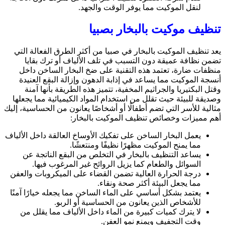
لنقل الموكيت مما يوفر الوقت والجهد.
تنظيف موكيت بالبخار بصبيا
يعد تنظيف الموكيت بالبخار في صبيا من أكثر الطرق الفعالة التي
تضمن نظافة عميقة دون التسبب في تلف الألياف أو ترك بقايا
منظفات ضارة، تعتمد هذه التقنية على ضخ البخار الساخن داخل
أنسجة الموكيت مما يساعد في إذابة الدهون وإزالة البقع العنيدة
وقتل البكتيريا والجراثيم المخفية، تتميز هذه الطريقة بأنها آمنة
وصديقة للبيئة حيث تقلل من استخدام المواد الكيميائية مما يجعلها
مثالية للأسر التي تضم أطفالًا أو أشخاصًا يعانون من الحساسية، إليك
أهم مميزات وخصائص تنظيف الموكيت بالبخار:
يعمل البخار الساخن على تفكيك الأوساخ العالقة داخل الألياف
مما يمنح الموكيت مظهرًا نظيفًا ومنتعشًا.
يساعد التنظيف بالبخار في التخلص من البقع الناتجة عن
السوائل والطعام كما يزيل الروائح غير المرغوب فيها.
درجة الحرارة العالية تضمن القضاء على الميكروبات والعفن
مما يجعل البيئة أكثر صحة ونقاء.
يعتمد بشكل أساسي على الماء الساخن مما يجعله خيارًا آمنًا
للأشخاص الذين يعانون من الحساسية أو الربو.
لا يترك كميات كبيرة من الماء داخل الألياف مما يقلل من
وقت التجفيف ويمنع نمو العفن.