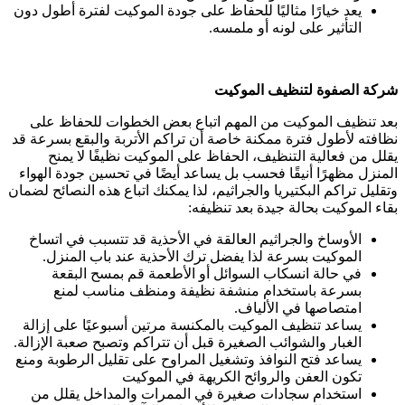
يعد خيارًا مثاليًا للحفاظ على جودة الموكيت لفترة أطول دون
التأثير على لونه أو ملمسه.
شركة الصفوة لتنظيف الموكيت
بعد تنظيف الموكيت من المهم اتباع بعض الخطوات للحفاظ على
نظافته لأطول فترة ممكنة خاصة أن تراكم الأتربة والبقع بسرعة قد
يقلل من فعالية التنظيف، الحفاظ على الموكيت نظيفًا لا يمنح
المنزل مظهرًا أنيقًا فحسب بل يساعد أيضًا في تحسين جودة الهواء
وتقليل تراكم البكتيريا والجراثيم، لذا يمكنك اتباع هذه النصائح لضمان
بقاء الموكيت بحالة جيدة بعد تنظيفه:
الأوساخ والجراثيم العالقة في الأحذية قد تتسبب في اتساخ
الموكيت بسرعة لذا يفضل ترك الأحذية عند باب المنزل.
في حالة انسكاب السوائل أو الأطعمة قم بمسح البقعة
بسرعة باستخدام منشفة نظيفة ومنظف مناسب لمنع
امتصاصها في الألياف.
يساعد تنظيف الموكيت بالمكنسة مرتين أسبوعيًا على إزالة
الغبار والشوائب الصغيرة قبل أن تتراكم وتصبح صعبة الإزالة.
يساعد فتح النوافذ وتشغيل المراوح على تقليل الرطوبة ومنع
تكون العفن والروائح الكريهة في الموكيت
استخدام سجادات صغيرة في الممرات والمداخل يقلل من