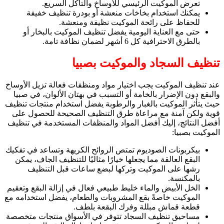
تعرض الموكيت الرئيسي للأوساخ والتآكل السريع.
يمكنك استخدام بخاخات منعشة أو بودرة تنظيف خفيفة
للحفاظ على رائحة الموكيت نظيفة ومنعشة.
حتى مع العناية اليومية يفضل تنظيف الموكيت بالبخار أو
بالطرق الاحترافية كل 6 أشهر لضمان نظافة تامة.
تنظيف السجاد والموكيت بصبيا
عند تنظيف الموكيت يجب اختيار مواد ومنظفات فعالة تزيل الأوساخ
والبقع دون الإضرار بالخامة أو التسبب في بهتان الألوان، في صبيا
حيث يتأثر الموكيت بالغبار والرطوبة يفضل استخدام منتجات تنظيف
قوية ولكن آمنة مع مراعاة طرق التنظيف الصحيحة للحصول على
أفضل النتائج، إليك أفضل المواد والمنظفات المستخدمة في تنظيف
الموكيت بصبيا:
بيكربونات الصوديوم تمتص الروائح الكريهة وتساعد في تفكيك
البقع العالقة مما يجعلها خيارًا مثاليًا للتنظيف الجاف، يمكن
رشها على الموكيت وتركها لبضع ساعات قبل التنظيف
بالمكنسة.
الخل الأبيض والماء خليط طبيعي فعال في إزالة البقع وتعقيم
الموكيت خاصةً بقع المشروبات والطعام، يفضل استخدامه مع
قطعة قماش مبللة وفرك البقعة بلطف.
مساحيق تنظيف السجاد تتوفر في الأسواق منتجات متخصصة