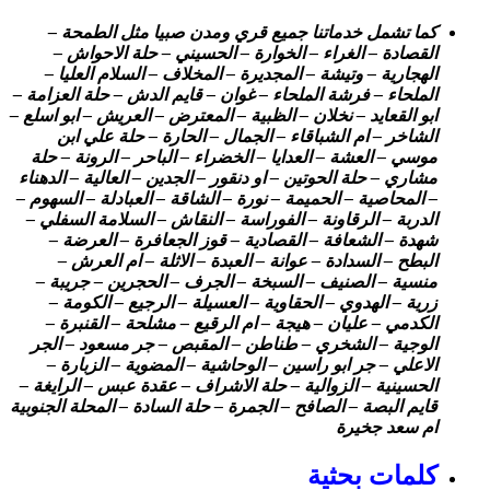
كما تشمل خدماتنا جميع قري ومدن صبيا مثل الطمحة –
القصادة – الغراء – الخوارة – الحسيني – حلة الاحواش –
الهجارية – وتيشة – المجديرة – المخلاف – السلام العليا –
الملحاء – فرشة الملحاء – غوان – قايم الدش – حلة العزامة –
ابو القعايد – نخلان – الظبية – المعترض – العريش – ابو اسلع –
الشاخر – ام الشباقاء – الجمال – الحارة – حلة علي ابن
موسي – العشة – العدايا – الخضراء – الباحر – الرونة – حلة
مشاري – حلة الحوتين – او دنقور – الجدين – العالية – الدهناء
– المحاصية – الحميمة – نورة – الشاقة – العبادلة – السهوم –
الدربة – الرقاونة – الفوراسة – النقاش – السلامة السفلي –
شهدة – الشعافة – القصادية – قوز الجعافرة – العرضة –
البطح – السدادة – عوانة – العبدة – الاثلة – ام العرش –
منسية – الصنيف – السبخة – الجرف – الحجرين – جريبة –
زرية – الهدوي – الحقاوية – العسيلة – الرجيع – الكومة –
الكدمي – عليان – هيجة – ام الرقيع – مشلحة – القنبرة –
الوجية – الشخري – طناطن – المقبص – جر مسعود – الجر
الاعلي – جر ابو راسين – الوحاشية – المضوية – الزبارة –
الحسينية – الزوالية – حلة الاشراف – عقدة عبس – الرايغة –
قايم البصة – الصافح – الجمرة – حلة السادة – المحلة الجنوبية
ام سعد جخيرة
كلمات بحثية