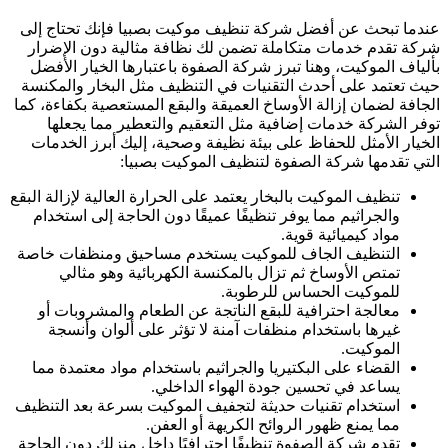
عندما تبحث عن أفضل شركة تنظيف موكيت بصبيا فإنك تحتاج إلى
شركة تقدم خدمات متكاملة تضمن لك نظافة مثالية دون الإضرار
بألياف الموكيت، وهنا تبرز شركة الصفوة باعتبارها الخيار الأفضل
حيث تعتمد على أحدث التقنيات في التنظيف مثل البخار والمكنسة
الجافة لضمان إزالة الأوساخ العميقة والبقع المستعصية بكفاءة، كما
توفر الشركة خدمات إضافية مثل التعقيم والتعطير مما يجعلها
الخيار الأمثل للحفاظ على بيئة نظيفة وصحية، إليك أبرز الخدمات
التي تقدمها شركة الصفوة لتنظيف الموكيت بصبيا:
تنظيف الموكيت بالبخار يعتمد على الحرارة العالية لإزالة البقع
والجراثيم مما يوفر تنظيفًا عميقًا دون الحاجة إلى استخدام
مواد كيميائية قوية.
التنظيف الجاف للموكيت يستخدم مساحيق ومنظفات خاصة
تمتص الأوساخ ثم تزال بالمكنسة الكهربائية وهو مثالي
للموكيت الحساس للرطوبة.
معالجة احترافية للبقع الناتجة عن الطعام والمشروبات أو
غيرها باستخدام منظفات آمنة لا تؤثر على ألوان وأنسجة
الموكيت.
القضاء على البكتيريا والجراثيم باستخدام مواد معتمدة مما
يساعد في تحسين جودة الهواء الداخلي.
استخدام تقنيات حديثة لتجفيف الموكيت بسرعة بعد التنظيف
مما يمنع ظهور الروائح الكريهة أو العفن.
تقدم شركة الصفوة تنظيفًا احترافيًا داخل منزلك دون الحاجة