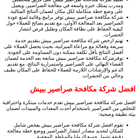
ومدرب يمتلك خبرة واسعة في معالجة الصراصير، ويعمل
على وضع خطة متكاملة لكل مكان لضمان النتائج المثالية.
شركة مكافحة صراصير ببيش توفر برامج وقائية لمنع عودة
الصراصير بعد المعالجة الأولى، مع تقديم نصائح للعملاء حول
كيفية الحفاظ على نظافة المكان وتقليل فرص انتشار
الحشرات.
تهتم ارخص شركة مكافحة صراصير ببيش بتقديم خدمة
سريعة وفعالة مع مراعاة الميزانية، بحيث يحصل العملاء على
أفضل النتائج بأقل تكلفة ممكنة دون المساومة على الجودة.
توفرشركة مكافحة صراصير ببيش متابعة بعد الخدمة لضمان
القضاء النهائي على الصراصير واستمرارية النتائج، مع تقديم
الدعم والإرشادات اللازمة للعملاء للحفاظ على المكان نظيف
وخالي من الحشرات.
افضل شركة مكافحة صراصير ببيش
افضل شركة مكافحة صراصير ببيش تقدم خدمات مبتكرة واحترافية
للتخلص من الصراصير باستخدام أحدث المعدات والمبيدات لضمان
بيئة نظيفة وصحية:
تقوم افضل شركة مكافحة صراصير ببيش بفحص شامل
للمكان لتحديد مصادر انتشار الصراصير ووضع خطة معالجة
دقيقة تشمل جميع الزوايا والمناطق المخفية.