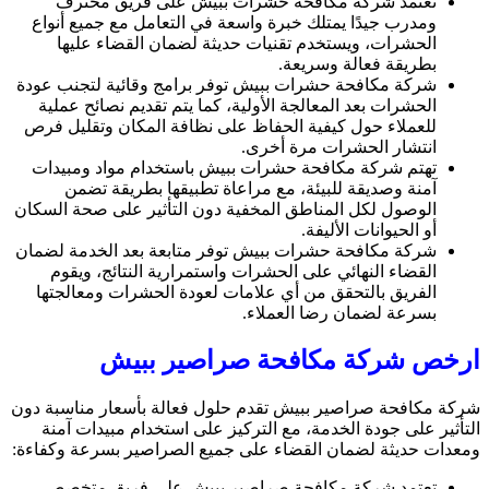
تعتمد شركة مكافحة حشرات ببيش على فريق محترف
ومدرب جيدًا يمتلك خبرة واسعة في التعامل مع جميع أنواع
الحشرات، ويستخدم تقنيات حديثة لضمان القضاء عليها
بطريقة فعالة وسريعة.
شركة مكافحة حشرات ببيش توفر برامج وقائية لتجنب عودة
الحشرات بعد المعالجة الأولية، كما يتم تقديم نصائح عملية
للعملاء حول كيفية الحفاظ على نظافة المكان وتقليل فرص
انتشار الحشرات مرة أخرى.
تهتم شركة مكافحة حشرات ببيش باستخدام مواد ومبيدات
آمنة وصديقة للبيئة، مع مراعاة تطبيقها بطريقة تضمن
الوصول لكل المناطق المخفية دون التأثير على صحة السكان
أو الحيوانات الأليفة.
شركة مكافحة حشرات ببيش توفر متابعة بعد الخدمة لضمان
القضاء النهائي على الحشرات واستمرارية النتائج، ويقوم
الفريق بالتحقق من أي علامات لعودة الحشرات ومعالجتها
بسرعة لضمان رضا العملاء.
ارخص شركة مكافحة صراصير ببيش
شركة مكافحة صراصير ببيش تقدم حلول فعالة بأسعار مناسبة دون
التأثير على جودة الخدمة، مع التركيز على استخدام مبيدات آمنة
ومعدات حديثة لضمان القضاء على جميع الصراصير بسرعة وكفاءة:
تعتمد شركة مكافحة صراصير ببيش على فريق متخصص