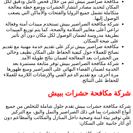
مكافحة صراصير ببيش تتم من خلال فحص كامل ودقيق لكل
المكان لتحديد مصادر انتشار الحشرات ووضع خطة معالجة
متكاملة تشمل جميع الزوايا والفتحات والأماكن التي يصعب
الوصول إليها.
شركة مكافحة الصراصير ببيش تستخدم مبيدات آمنة وفعالة
تراعي أعلى معايير السلامة والصحة، كما يتم توزيع المبيدات
بطريقة مدروسة لضمان الوصول لكل مكان دون أي تأثير
على صحة السكان.
مكافحة صراصير ببيش تركز على تقديم خدمة مهنية مع تقديم
نصائح للعملاء حول كيفية الحفاظ على المكان نظيف وخالي
من الحشرات بعد المعالجة لضمان نتائج طويلة الأمد.
شركة مكافحة الصراصير ببيش توفر متابعة مستمرة بعد
الخدمة لضمان القضاء النهائي على الصراصير ومنع ظهورها
مرة أخرى، مع تقديم الدعم الفني والإرشادات اللازمة للعملاء
للحفاظ على النتائج.
شركة مكافحة حشرات ببيش
شركة مكافحة حشرات ببيش تقدم حلول شاملة للتخلص من جميع
أنواع الحشرات بما في ذلك الصراصير والنمل والبق، مع التركيز
على توفير بيئة آمنة وصحية داخل المنازل والمكاتب والمطاعم دون
أي آثار جانبية على السكان: