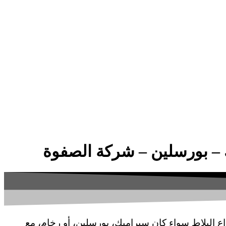
ع البلاط سواء كان سيراميك، بورسلين، أو رخام، مع