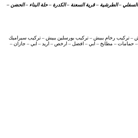
لسفلي – الطرشية – قرية السعنة – الكدرة – حلة البناء – الحضن –
 – تركيب رخام ببيش – تركيب بورسلين ببيش – تركيب سيراميك
امات – مطابخ – ابي – افضل – ارخص – اريد – ابي – جازان –