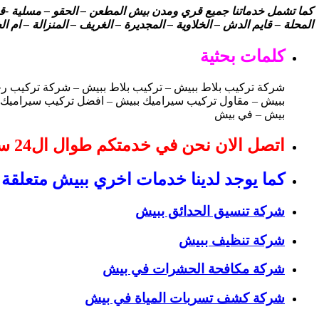
كما تشمل خدماتنا جميع قري ومدن بيش المطعن – الحقو – مسلية -قرية 
المحلة – قايم الدش – الخلاوية – المجديرة – الغريف – المنزالة – ام الخ
كلمات بحثية
شركة تركيب بلاط ببيش – تركيب بلاط ببيش – شركة تركيب ر
ببيش – مقاول تركيب سيراميك ببيش – افضل تركيب سيراميك ب
بيش – في بيش
اتصل الان نحن في خدمتكم طوال ال24 ساعة
كما يوجد لدينا خدمات اخري ببيش متعلقة 
شركة تنسيق الحدائق ببيش
شركة تنظيف ببيش
شركة مكافحة الحشرات في بيش
شركة كشف تسربات المياة في بيش