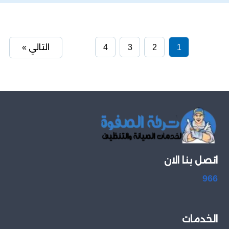
1
2
3
4
التالي »
اتصل بنا الان
966
الخدمات