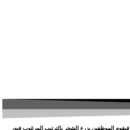
 فيقوم الموظفين بزرع الشجر بالترتيب المرغوب فيه،