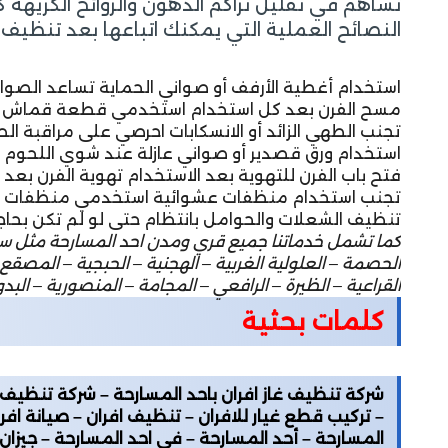
تساهم في تقليل تراكم الدهون والروائح الكريه
النصائح العملية التي يمكنك اتباعها بعد تنظيف ا
استخدام أغطية الأرفف أو صواني الحماية تساعد الصواني
مسح الفرن بعد كل استخدام استخدمي قطعة قماش مبللة
تجنب الطهي الزائد أو الانسكابات احرصي على مراقبة الطع
استخدام ورق قصدير أو صواني عازلة عند شوي اللحوم أ
فتح باب الفرن للتهوية بعد الاستخدام تهوية الفرن بعد
تجنب استخدام منظفات عشوائية استخدمي منظفات مخصص
تنظيف الشعلات والحوامل بانتظام حتى لو لم تكن بحاجة
كما تشمل خدماتنا جميع قري ومدن احد المسارحة مثل سوق الل
الحصمة – العلولية الغربية – الهجنية – الحبجية – المصقع
القراعية – الظيرة – الرافعي – المجامة – المنصورية – الب
كلمات بحثية
شركة تنظيف غاز افران باحد المسارحة – شركة تنظيف اف
– تركيب قطع غيار للافران – تنظيف افران – صيانة افر
المسارحة – أحد المسارحة – في احد المسارحة – جيزان