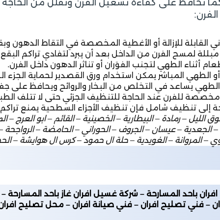
ة كما تحافظ على كفاءة تشغيل الفرن وتقلل من الحاج
لفرن:
 القابلة للإزالة أو الأغطية المخصصة في التقاط الدهون وبق
 لمسح الفرن من الداخل بعد أن يبرد لتفادي تراكم البقع.
ام أثناء الطهي لتجنب الفوَران أو تناثر الدهون داخل الفرن.
و الطهي المباشر يمكن استخدام ورق القصدير لحماية الجزء 
 الطهي يساعد في التخلص من البخار والروائح ويحافظ على جف
ة للفرن عند الحاجة للتنظيف الجزئي حتى لا تتلف الطبقة
 إلى تنظيف شامل فإن تنظيف الأجزاء السطحية يمنع تراكم الأ
يل – رمادة – البيطارية – الخصينية – القائم – ابو العرج – المق
 – الجعدية – عيسان – الجروف – الحوراني – الحامضة – الرواجحة 
دوي – المروانة – الغويدية – حلة ال حمود – كرس ال هوايشة – الحص
ران باحد المسارحة – شركة غسيل افران غاز باحد المسارحة – ش
ان – فني تصليح افران – فني صيانة افران – محل تصليح افران 