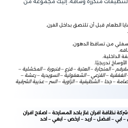
ة لتنظيفات متكررة وشاقة، إليك مجموعة من
ايا الطعام قبل أن تلتصق بداخل الفرن.
السفلي من تساقط الدهون.
افه.
 الداخلية.
وساخ تدريجيًا.
رقم – المنجارة – العتبة – قزع – قنبورة – المخشلية –
– الغفقية – القزعي – الشعفولية – السويدية – رعشة –
امة – جحا – الشطيفية – الزاوية – السر – عذيبة الشرقية
ركة نظافة افران غاز باحد المسارحة – اصلاح افران
– ابي – افضل – اريد – ارخص – ابغي – احد