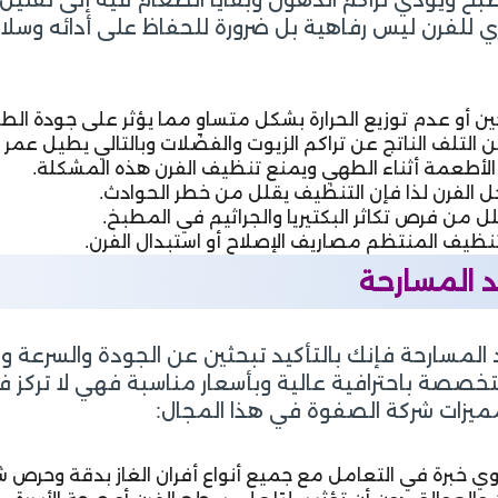
للفرن ليس رفاهية بل ضرورة للحفاظ على أدائه وسلامة
ين أو عدم توزيع الحرارة بشكل متساوٍ مما يؤثر على جودة الط
لتلف الناتج عن تراكم الزيوت والفضلات وبالتالي يطيل عمر ال
ى الأطعمة أثناء الطهي ويمنع تنظيف الفرن هذه المشكلة.
ل الفرن لذا فإن التنظيف يقلل من خطر الحوادث.
لل من فرص تكاثر البكتيريا والجراثيم في المطبخ.
نظيف المنتظم مصاريف الإصلاح أو استبدال الفرن.
د المسارحة
لمسارحة فإنك بالتأكيد تبحثين عن الجودة والسرعة وال
 متخصصة باحترافية عالية وبأسعار مناسبة فهي لا ترك
مميزات شركة الصفوة في هذا المجال:
خبرة في التعامل مع جميع أنواع أفران الغاز بدقة وحرص ش