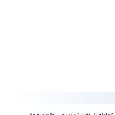
يل كفاءته بل وقد يتسبب في روائح مزعجة