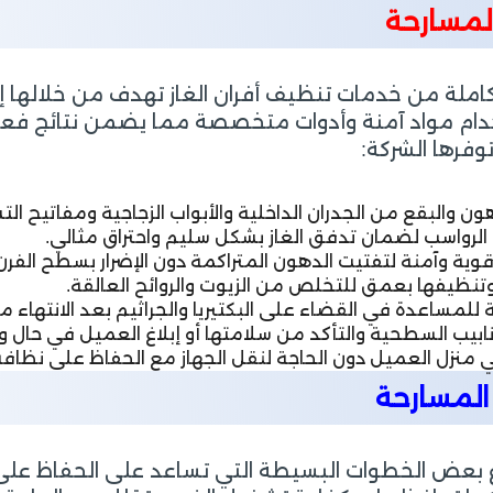
المسارحة
لة من خدمات تنظيف أفران الغاز تهدف من خلالها إلى
دام مواد آمنة وأدوات متخصصة مما يضمن نتائج فعالة 
توفرها الشركة:
ن والبقع من الجدران الداخلية والأبواب الزجاجية ومفاتيح ال
 الرواسب لضمان تدفق الغاز بشكل سليم واحتراق مثالي.
قوية وآمنة لتفتيت الدهون المتراكمة دون الإضرار بسطح الفرن
تنظيفها بعمق للتخلص من الزيوت والروائح العالقة.
لمساعدة في القضاء على البكتيريا والجراثيم بعد الانتهاء م
ابيب السطحية والتأكد من سلامتها أو إبلاغ العميل في حال 
منزل العميل دون الحاجة لنقل الجهاز مع الحفاظ على نظافة 
المسارحة
اع بعض الخطوات البسيطة التي تساعد على الحفاظ على