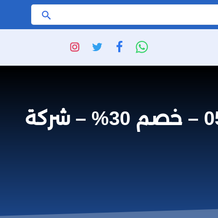
ابحث
شركة تنظيف افران غاز بأحد المسارحة 0508845868 – خصم 30% – شركة