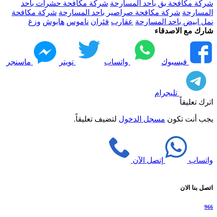
شركة مكافحة بق باحد المسارحة
شركة مكافحة حشرات باحد
المسارحة
شركة مكافحة صراصير باحد المسارحة
شركة مكافحة
نمل ابيض باحد المسارحة
عقارب
فئران
ناموس
هابوش
وزغ
شارك مع الاصدقاء
فيسبوك
واتساب
تويتر
ماسنجر
تليجرام
اترك تعليقاً
يجب أنت تكون
مسجل الدخول
لتضيف تعليقاً.
واتساب
إتصل الآن
اتصل بنا الان
966