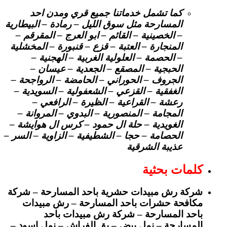
كما تشمل خدماتنا جميع قري ومدن احد
المسارحة مثل سوق الليل – رمادة – البيطارية
– الخصينية – القائم – ابو العرج – المقرقم –
المنجارة – العتبة – قزع – قنبورة – المخشلية
– الحصمة – العلولية الغربية – الهجنية –
الحبجية – المصقع – الجعدية – عيسان –
الجروف – الحوراني – الحامضة – الرواجحة –
الغفقية – القزعي – الشعفولية – السويدية –
رعشة – القراعية – الظيرة – الرافعي –
المجامة – المنصورية – البدوي – المروانة –
الغويدية – حلة ال حمود – كرس ال هوايشة –
الحصامة – حجا – الشطيفية – الزاوية – السر –
عذيبة الشرقية
كلمات بحثية
شركة رش مبيدات حشرية باحد المسارحة – شركة
مكافحة حشرات باحد المسارحة – رش مبيدات
باحد المسارحة – شركة رش مبيدات باحد
المسارحة – نمل بيض – بق الفراش – نمل اسود –