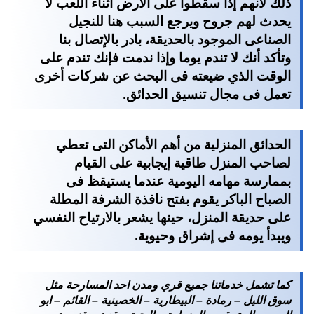
ذلك لأنهم إذا سقطوا على الأرض أثناء اللعب لا
يحدث لهم جروح ويرجع السبب هنا للنجيل
الصناعى الموجود بالحديقة، بادر بالإتصال بنا
وتأكد أنك لا تندم يوما وإذا ندمت فإنك تندم على
الوقت الذي ضيعته فى البحث عن شركات أخرى
تعمل فى مجال تنسيق الحدائق.
الحدائق المنزلية من أهم الأماكن التى تعطي
لصاحب المنزل طاقية إيجابية على القيام
بممارسة مهامه اليومية عندما يستيقظ فى
الصباح الباكر يقوم بفتح نافذة الشرفة المطلة
على حديقة المنزل، حينها يشعر بالارتياح النفسي
ويبدأ يومه فى إشراق وحيوية.
كما تشمل خدماتنا جميع قري ومدن احد المسارحة مثل
سوق الليل – رمادة – البيطارية – الخصينية – القائم – ابو