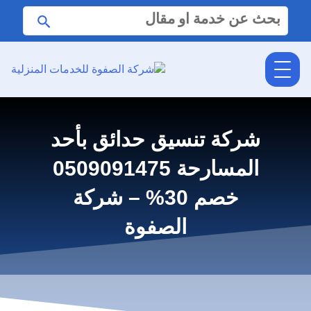
البحث
ابحث
عن:
شركة تنسيق حدائق بأحد
المسارحة 0509091475
خصم 30% – شركة
الصفوة