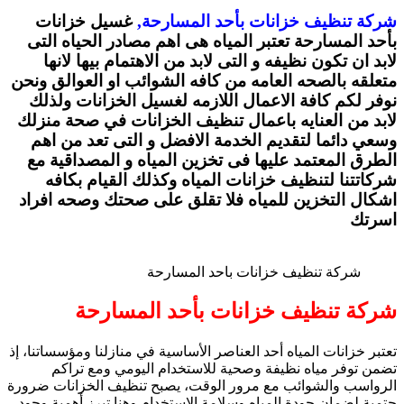
شركة تنظيف خزانات بأحد المسارحة,
غسيل خزانات
بأحد المسارحة تعتبر المياه هى اهم مصادر الحياه التى
لابد ان تكون نظيفه و التى لابد من الاهتمام بيها لانها
متعلقه بالصحه العامه من كافه الشوائب او العوالق ونحن
نوفر لكم كافة الاعمال اللازمه لغسيل الخزانات ولذلك
لابد من العنايه باعمال تنظيف الخزانات في صحة منزلك
وسعي دائما لتقديم الخدمة الافضل و التى تعد من اهم
الطرق المعتمد عليها فى تخزين المياه و المصداقية مع
شركاتتنا لتنظيف خزانات المياه وكذلك القيام بكافه
اشكال التخزين للمياه فلا تقلق على صحتك وصحه افراد
اسرتك
شركة تنظيف خزانات باحد المسارحة
شركة تنظيف خزانات بأحد المسارحة
تعتبر خزانات المياه أحد العناصر الأساسية في منازلنا ومؤسساتنا، إذ
تضمن توفر مياه نظيفة وصحية للاستخدام اليومي ومع تراكم
الرواسب والشوائب مع مرور الوقت، يصبح تنظيف الخزانات ضرورة
حتمية لضمان جودة المياه وسلامة الاستخدام وهنا تبرز أهمية وجود