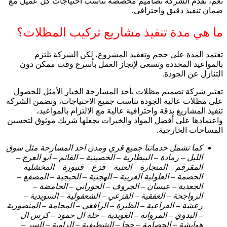
نعم، تقدم الشركة تصاميم مخصصة تناسب احتياجات كل عميل مع
ضمان تنفيذ دقيق واحترافي.
ما هي مدة تنفيذ مشاريع تركيب المظلات؟
تعتمد المدة على حجم وتعقيد المشروع، لكن الشركة تلتزم
بالمواعيد المحددة وتسعى لإنجاز العمل بأسرع وقت ممكن دون
التنازل عن الجودة.
تعتبر شركة تصميم مظلات بأحد المسارحة الخيار الأمثل للحصول
على مظلات عالية الجودة تناسب جميع الاحتياجات، وتضمن الشركة
تنفيذ المشاريع بدقة واحترافية عالية مع الالتزام بالمواعيد،
واعتمادها على أفضل المواد والخبرات يجعلها شريك موثوق لتحسين
المساحات الخارجية.
كما تشمل خدماتنا جميع قري ومدن احد المسارحة مثل سوق
الليل – رمادة – البيطارية – الخصينية – القائم – ابو العرج –
المقرقم – المنجارة – العتبة – قزع – قنبورة – المخشلية –
الحصمة – العلولية الغربية – الهجنية – الحبجية – المصقع –
الجعدية – عيسان – الجروف – الحوراني – الحامضة –
الرواجحة – الغفقية – القزعي – الشعفولية – السويدية –
رعشة – القراعية – الظيرة – الرافعي – المجامة – المنصورية
– البدوي – المروانة – الغويدية – حلة ال حمود – كرس ال
هوايشة – الحصامة – جحا – الشطيفية – الزاوية – السر –