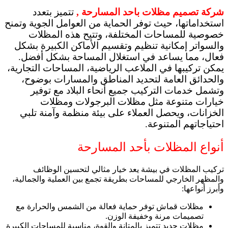
شركة تصميم مظلات باحد المسارحة ,
تتميز بتعدد
استخداماتها، حيث توفر الحماية من العوامل الجوية وتمنح
خصوصية للمساحات المختلفة، وتتيح هذه المظلات
والسواتر إمكانية تنظيم وتقسيم الأماكن الكبيرة بشكل
فعال، مما يساعد في استغلال المساحة بشكل أفضل.
يمكن تركيبها في الملاعب الرياضية، المساحات التجارية،
والحدائق العامة لتحديد المناطق والمسارات بوضوح،
وتشمل خدمات التركيب جميع أنحاء البلاد مع توفير
خيارات متنوعة مثل مظلات البرجولات ومظلات
الخزانات، ويحصل العملاء على بيئة منظمة وآمنة تلبي
احتياجاتهم المتنوعة.
أنواع المظلات بأحد المسارحة
تركيب المظلات في بيشة يعد خيار مثالي لتحسين الوظائف
والمظهر الخارجي للمساحات بطريقة تجمع بين العملية والجمالية،
وأبرز أنواعها:
مظلات قماش توفر حماية فعالة من الشمس والحرارة مع
تصميمات مرنة وخفيفة الوزن.
مظلات حديد تتميز بالمتانة والقوة، مناسبة للمساحات الكبيرة