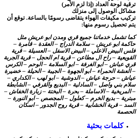
ترقية لوحة العداد (إذا لزم الأمر)
مشاكل الوصول إلى منزلك
تركيب مكيفات الهواء يتقاضى رسومًا بالساعة. توقع أن
يتم تحصيل رسوم منها:
كما تشمل خدماتنا جميع قري ومدن ابو عريش مثل
حاكمة ابو عريش – سلامة الدراج – العقدة – قامرة –
فلس البيض الاعلي – البيض الاسفل – العسيلة – قرية
القويعية – راح ال مطاعن – قرية ام الحجل – قرية الجربة
قري عباش – ابو الغرفة – ابو السلامة – الوحم – الكرس
– العشة الحمراء – ابو الجهوة – الجيبة – الحيلة – خضيرة
عياش – حرجة عياش – الدوشية – ابو لهب – الكداري –
سلام بني واصل – السادلية – البديع والقرفي – الشابطة
– المريخية – الاساملة – بحرة – البختة – زبارة الخفاش –
مبترية – بديع الخرم – كعلول – المجصص – ابو النورة –
السد – قرية الخشابية – قرية روح الجدور – اسكان
الحصمة
كلمات بحثية