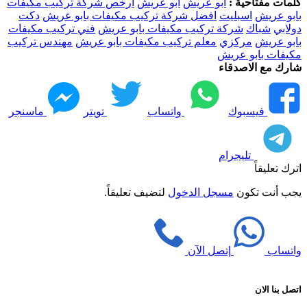
كلمات مفتاحية :
أبو عريش
ابو عريش
ارخص شركة تركيب مكيفات
بابو عريش
اسبليت
افضل شركة تركيب مكيفات بابو عريش
دكت
دولابي
شباك
شركة تركيب مكيفات بابو عريش
فني تركيب مكيفات
بابو عريش
مركزي
معلم تركيب مكيفات بابو عريش
مهندس تركيب
مكيفات بابو عريش
شارك مع الاصدقاء
فيسبوك
واتساب
تويتر
ماسنجر
تليجرام
اترك تعليقاً
يجب أنت تكون
مسجل الدخول
لتضيف تعليقاً.
واتساب
إتصل الآن
اتصل بنا الان