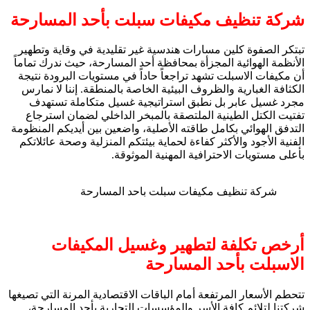
شركة تنظيف مكيفات سبلت بأحد المسارحة
تبتكر الصفوة كلين مسارات هندسية غير تقليدية في وقاية وتطهير
الأنظمة الهوائية المجزأة بمحافظة أحد المسارحة، حيث ندرك تماماً
أن مكيفات الاسبلت تشهد تراجعاً حاداً في مستويات البرودة نتيجة
الكثافة الغبارية والظروف البيئية الخاصة بالمنطقة. إننا لا نمارس
مجرد غسيل عابر بل نطبق استراتيجية غسيل متكاملة تستهدف
تفتيت الكتل الطينية الملتصقة بالمبخر الداخلي لضمان استرجاع
التدفق الهوائي بكامل طاقته الأصلية، واضعين بين أيديكم المنظومة
الفنية الأجود والأكثر كفاءة لحماية بيئتكم المنزلية وصحة عائلاتكم
بأعلى مستويات الاحترافية المهنية الموثوقة.
شركة تنظيف مكيفات سبلت باحد المسارحة
أرخص تكلفة لتطهير وغسيل المكيفات
الاسبلت بأحد المسارحة
تتحطم الأسعار المرتفعة أمام الباقات الاقتصادية المرنة التي تصيغها
شركتنا لتلائم كافة الأسر والمؤسسات التجارية بأحد المسارحة،