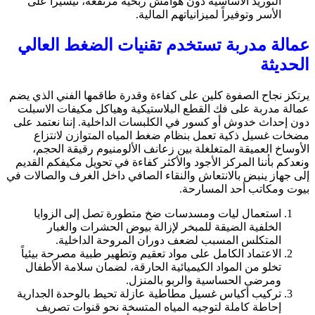
التوريد الأساسية دون هوامش ربحية مرتفعة، تيسيراً على
الأسر وتوفيراً لميزانياتهم المالية.
عمالة مدربة تستخدم تقنيات الضغط العالي
الحديثة
يرتكز نجاح الصفوة كلين على كفاءة وقدرة طاقمها الفني الذي يضم
عمالة مدربة على فك القطع البلاستيكية وهياكل مكيفات الاسبلت
دون إحداث خدوش أو كسور في الكلبسات الداخلية. إننا نعتمد على
مضخات غسيل ذكية تعمل بنظام ضغط المياه المتوازن لانتزاع
الأوساخ العميقة المتغلغلة بين زعانف الألومنيوم رقيقة الحجم،
ونعدكم بأننا المركز الأجود والأكثر كفاءة في تحويل مكيفكم القديم
إلى جهاز ينبض بالانتعاش والنقاء الصافي داخل الغرف والصالات في
بيوت ومكاتب أحد المسارحة.
استعمال ليات ومسدسات ضخ متطورة تصل إلى الزوايا
الخلفية الضيقة للمبخر لإزالة بيوض الحشرات والغبار
المتكلس المسبب لضعف دوران المروحة الداخلية.
الاعتماد الكامل على مواد تعقيم وتطهير طبية مصرحة بيئياً
تخلو من المواد الكيميائية الحارقة، لضمان سلامة الأطفال
ومرضى الحساسية والربو بالمنزل.
تركيب أكياس غسيل مطاطية عازلة تحيط بالوحدة الجدارية
إحاطة كاملة لتوجيه المياه المتسخة نحو قنوات تصريف