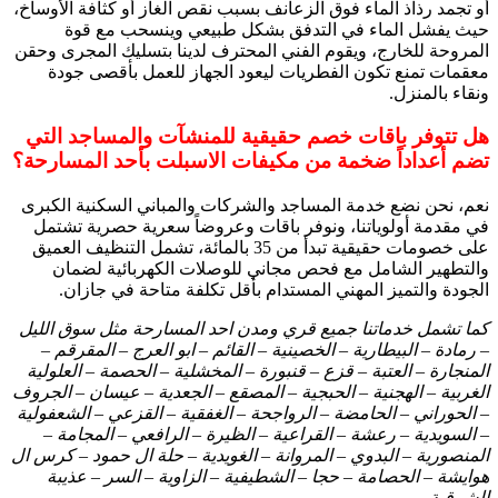
أو تجمد رذاذ الماء فوق الزعانف بسبب نقص الغاز أو كثافة الأوساخ،
حيث يفشل الماء في التدفق بشكل طبيعي وينسحب مع قوة
المروحة للخارج، ويقوم الفني المحترف لدينا بتسليك المجرى وحقن
معقمات تمنع تكون الفطريات ليعود الجهاز للعمل بأقصى جودة
ونقاء بالمنزل.
هل تتوفر باقات خصم حقيقية للمنشآت والمساجد التي
تضم أعداداً ضخمة من مكيفات الاسبلت بأحد المسارحة؟
نعم، نحن نضع خدمة المساجد والشركات والمباني السكنية الكبرى
في مقدمة أولوياتنا، ونوفر باقات وعروضاً سعرية حصرية تشتمل
على خصومات حقيقية تبدأ من 35 بالمائة، تشمل التنظيف العميق
والتطهير الشامل مع فحص مجاني للوصلات الكهربائية لضمان
الجودة والتميز المهني المستدام بأقل تكلفة متاحة في جازان.
كما تشمل خدماتنا جميع قري ومدن احد المسارحة مثل سوق الليل
– رمادة – البيطارية – الخصينية – القائم – ابو العرج – المقرقم –
المنجارة – العتبة – قزع – قنبورة – المخشلية – الحصمة – العلولية
الغربية – الهجنية – الحبجية – المصقع – الجعدية – عيسان – الجروف
– الحوراني – الحامضة – الرواجحة – الغفقية – القزعي – الشعفولية
– السويدية – رعشة – القراعية – الظيرة – الرافعي – المجامة –
المنصورية – البدوي – المروانة – الغويدية – حلة ال حمود – كرس ال
هوايشة – الحصامة – حجا – الشطيفية – الزاوية – السر – عذيبة
الشرقية