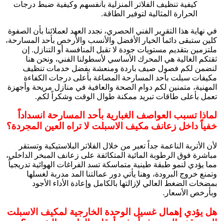
كيفية تنظيف الفلاتر المنزلية بأنفسهم وكيفية ضبط درجات
الحرارة المثالية لتوفير الطاقة.
في نهاية هذا التقرير الفني الحصري، نجدد العهد لعملائنا بأن الصفوة
كلين ستبقى دائماً الخيار الأفضل والأنسب والأرخص بأحد المسارحة،
ملتزمين بتقديم مستويات جودة لا تقبل المنافسة أو التنازل. إن
ثقتكم الغالية هي المحرك الأساسي لأسطولنا الفني، ونحن هنا
لنضمن لكم فصول صيف باردة ومنعشة بفضل خدمات تنظيف
مكيفات سبلت بأحد المسارحة المصاغة بأعلى درجات الكفاءة
المهنية، متمنين لكم دوام الصحة والعافية في منازل مريحة وأجهزة
تعمل بأعلى طاقات تبريد ممكنة طوال الوقت وشكراً لكم.
لماذا تسبب العواصف الغبارية بأحد المسارحة انسداداً
خفياً داخل زعانف مكيف الاسبلت لا تراه العين المجردة؟
لأن الأتربة الناعمة جداً تعبر من خلال الفلاتر البلاستيكية وتستقر
مباشرة فوق الرطوبة المائية المتكاثفة على زعانف المبخر الداخلي،
مما يؤدي لنمو طبقة طينية متماسكة تسد الفراغات الهوائية تدريجياً
وتمنع خروج البرودة، وهنا يأتي دور عمالتنا المد مدربة لغسلها
بمضخات الضغط العالي لإزالتها بالكامل وإعادة الأداء الأجود
وبأرخص الأسعار.
هل يؤدي إهمال غسيل الوحدة الخارجية لمكيف الاسبلت