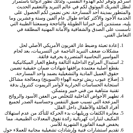
أسركم وتوفر لكم الهدوء النفسي، ولذلك نطور أدواتنا باستمرار
لنظل الشريك الموثوق لكم في عالم التبريد والتعقيم الحديث
والمتطور بمدينة أحد المسارحة. نحن نضمن لكم الحصول على
الخدمة الأجود والأكثر كفاءة طوال عام ألفين وستة وعشرين وما
يليه، مستندين إلى خبراتنا الطويلة والناجحة وسمعتنا الطيبة التي
تأسست على الصدق والشفافية والأمانة المهنية المطلقة في
التعامل الفني.
إعادة تعبئة وضبط غاز الفريون الأمريكي الأصلي لحل
مشكلات ضعف التبريد الناجمة عن التسريبات، بعد لحام
المواسير النحاسية المتضررة بحرفية فائقة.
استبدال المراوح الداخلية التالفة وقطع الغيار الميكانيكية
بقطع أصلية معتمدة يرافقها شهادات ضمان حقيقية تضمن
حقوق العميل المادية والتشغيلية بضمد وأحد المسارحة.
إصلاح عيوب ريش توجيه الهواء (السوينج) ومعالجة مشاكل
استجابة الحساسات الحرارية لأوامر الريموت كنترول بدقة
تقنية متناهية من فني خبير ومتمكن.
تطهير الأحواض الداخلية للتخلص من العفن الأسود والروائح
المزعجة التي تسبب ضيق التنفس وحساسية الصدر لجميع
أفراد العائلة والأطفال داخل الفلل.
معايرة الكثفات وريليهات بدء الحركة للتأكد من عدم استهلاك
المكيف لتيارات كهربائية زائدة تفوق المعدلات الطبيعية، مما
يخفض قيمة الفاتورة الشهرية للأسر.
تقديم استشارات فنية وإرشادات تشغيلية مجانية للعملاء حول