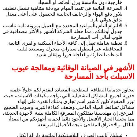
خارجية دون ملامسة ورق الحائط أو السجاد.
السرعة الفائقة في تنفيذ المهام مع دقة متناهية تشمل تنظيف
بلاور دفع الهواء والزعانف الجانبية للحصول على أعلى معدل
تدفق هوائي بارد.
الالتزام التام بالمواعيد المحددة مع العميل بمرونة تامة تناسب
جدول أوقاتكم، مما جعلنا الشركة الأشهر والأكثر مصداقية في
قلوب أهالي أحد المسارحة.
تغطية شاملة تصل إلى كافة الأحياء السكنية والقرى التابعة
للمحافظة عبر أسطول سيارات متحرك ومستعد لتلبية
النداءات الطارئة والعاجلة فوراً وبإتقان شديد.
الأشهر في الصيانة الوقائية ومعالجة عيوب
الاسبلت بأحد المسارحة
تتجاوز خدماتنا النظافة السطحية المعتادة لنقدم لكم حلولاً علمية
جذرية لجميع المشاكل التشغيلية التي تواجه مكيفات الاسبلت، حيث
تبرز الصفوة كلين كأشهر اسم تجاري يمتلك القدرة على إنهاء
مشاكل تساقط المياه الداخلي وضعف كفاءة التبريد وصوت الضجيج
المزعج. إن مهندسينا يمتلكون المعرفة الكاملة ببنية الأجهزة الحديثة،
مما يجعلنا الخيار الأفضل والأجود دائماً لحماية أجهزتكم من الصدأ،
التآكل، والاحتراق المفاجئ نتيجة الأحمال المرتفعة.
تسليك أنابيب الصرف البلاستيكية الملتوية وإزالة الكتل