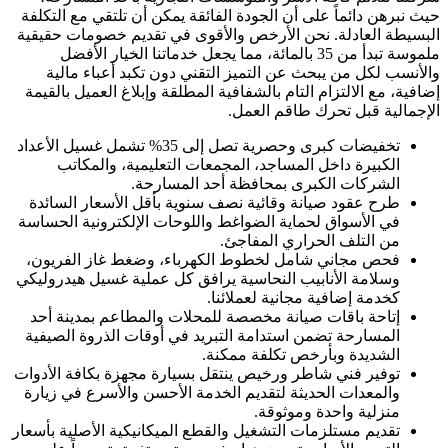
حيث نبرهن دائماً على أن الجودة الفائقة يمكن أن تلتقي مع التكلفة
البسيطة العادلة. نحن الأرخص والأقوى في تقديم خصومات حقيقية
ملموسة تبدأ من 35 بالمائة، مما يجعل خدماتنا الخيار الأفضل
والأنسب لكل من يبحث عن التميز التقني دون تكبد أعباء مالية
إضافية، مع الالتزام التام بالشفافية المطلقة وإبلاغ العميل بالقيمة
الإجمالية قبل تحرك طاقم العمل.
تخفيضات كبرى وحصرية تصل إلى 35% تشمل غسيل الأعداد
الكبيرة داخل المساجد، المجمعات التعليمية، والمكاتب
الشركات الكبرى بمحافظة أحد المسارحة.
طرح عقود صيانة وقائية نصف سنوية بأقل الأسعار السائدة
في الأسواق لحماية الضواغط واللوحات الإلكترونية الحساسة
من التلف الحراري المفاجئ.
فحص مجاني شامل لخطوط الكهرباء، وضغط غاز الفريون،
وسلامة الأنابيب النحاسية يرافق كل عملية غسيل هيدروليكي
كخدمة إضافية مجانية لعملائنا.
إتاحة باقات صيانة مخصصة للمحلات والمطاعم بمدينة أحد
المسارحة تضمن استدامة التبريد في أوقات الذروة الصيفية
الشديدة وبأرخص تكلفة ممكنة.
توفير فني شاطر ورخيص ينتقل بسيارة مجهزة بكافة الأدوات
والمعدات الحديثة لتقديم الخدمة الأحسن والأسرع في زيارة
منزلية واحدة وموثوقة.
تقديم مستلزمات التشغيل والقطع الميكانيكية الأصلية بأسعار