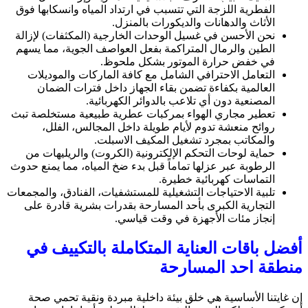
الفطرية اللزجة التي تتسبب في ارتداد المياه وانسكابها فوق
الأثاث والدهانات والديكورات بالمنزل.
نحن الأحسن في غسيل الوحدات الخارجية (المكثفات) لإزالة
الطين والرمال المتراكمة بفعل العواصف الجوية، مما يسهم
في خفض حرارة الموتور بشكل ملحوظ.
التعامل الاحترافي الشامل مع كافة الماركات والموديلات
العالمية بكفاءة تضمن بقاء الجهاز داخل فترات الضمان
المصنعية دون أي تلاعب بالدوائر الكهربائية.
تعطير مجاري الهواء بمركبات عطرية طبيعية مستخلصة تبث
روائح منعشة تدوم لأيام طويلة داخل المجالس، الفلل،
والمكاتب بمجرد تشغيل المكيف الاسبلت.
حماية لوحات التحكم الإلكترونية (الكروت) والريليهات من
الرطوبة عبر عزلها تماماً قبل بدء ضخ المياه، مما يمنع حدوث
التماسات كهربائية خطيرة.
تلبية الاحتياجات التشغيلية للمستشفيات، الفنادق، والمجمعات
التجارية الكبرى بأحد المسارحة بقدرات بشرية قادرة على
إنجاز مئات الأجهزة في وقت قياسي.
أفضل باقات العناية المتكاملة بالتكييف في
منطقة احد المسارحة
إن غايتنا الأساسية هي خلق بيئة داخلية مبردة ونقية تحمي صحة