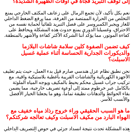
إلى توقف التبريد فجأة في أوقات الظهيرة الشديدة؟
نعم بكل تأكيد، لأن تجمع الرمال على زعانف المكثف الخارجي يمنع
التخلص من الحرارة الممتصة من الغرفة، مما يرفع الضغط الداخلي
للغاز ويجبر الكمبروسر على فصل التبريد تلقائياً لحماية نفسه من
الاحتراق، وغسيلنا الدوري يمنع حدوث هذه المشكلة ويحافظ على
كفاءة الموتور، مما يؤكد أننا الشركة الأكثر كفاءة والأشهر بالمنطقة.
كيف تضمن الصفوة كلين سلامة شاشات البلازما
والديكورات الجدارية الحساسة أثناء عملية غسيل
الاسبلت؟
نحن نطبق نظام عزل هندسي صارم قبل بدء العمل، حيث يتم تغليف
الأجهزة الكهربائية والشاشات القريبة بأغطية بلاستيكية واقية، مع
تركيب جراب غسيل محكم يحيط بالمكيف ويوجه المياه الملوثة
بالكامل عبر خرطوم ممتد إلى أوعية تصريف خارجية، مما يضمن
بقاء الحوائط والدهانات نظيفة تماماً، وهو ما يجعلنا الخيار الأفضل
والأنسب للأسر.
ما هو السبب الحقيقي وراء خروج رذاذ مياه خفيف مع
الهواء البارد من مكيف الاسبلت وكيف تعالجه شركتكم؟
هذه المشكلة تحدث نتيجة انسداد جزئي في حوض التصريف الداخلي