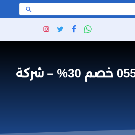
ابحث
شركة تنظيف مكيفات دولابي بالكربوس 0559641775 خصم 30% – شركة