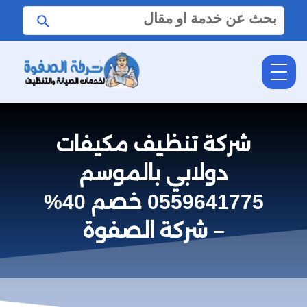
البحث
ابحث
عن:
شركة تنظيف مكيفات
دولابي بالموسم
0559641775 خصم 40%
– شركة الصفوة