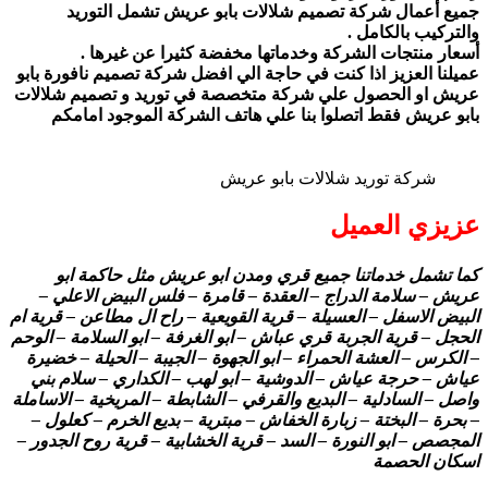
جميع أعمال شركة تصميم شلالات بابو عريش تشمل التوريد
والتركيب بالكامل .
أسعار منتجات الشركة وخدماتها مخفضة كثيرا عن غيرها .
عميلنا العزيز اذا كنت في حاجة الي افضل شركة تصميم نافورة بابو
عريش او الحصول علي شركة متخصصة في توريد و تصميم شلالات
بابو عريش فقط اتصلوا بنا علي هاتف الشركة الموجود امامكم
شركة توريد شلالات بابو عريش
عزيزي العميل
كما تشمل خدماتنا جميع قري ومدن ابو عريش مثل حاكمة ابو
عريش – سلامة الدراج – العقدة – قامرة – فلس البيض الاعلي –
البيض الاسفل – العسيلة – قرية القويعية – راح ال مطاعن – قرية ام
الحجل – قرية الجربة قري عباش – ابو الغرفة – ابو السلامة – الوحم
– الكرس – العشة الحمراء – ابو الجهوة – الجيبة – الحيلة – خضيرة
عياش – حرجة عياش – الدوشية – ابو لهب – الكداري – سلام بني
واصل – السادلية – البديع والقرفي – الشابطة – المريخية – الاساملة
– بحرة – البختة – زبارة الخفاش – مبترية – بديع الخرم – كعلول –
المجصص – ابو النورة – السد – قرية الخشابية – قرية روح الجدور –
اسكان الحصمة