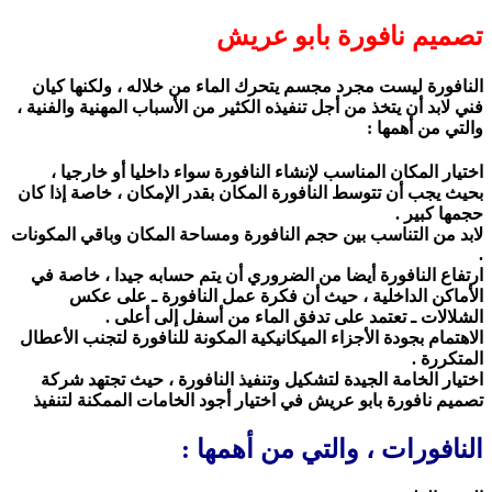
تصميم نافورة بابو عريش
النافورة ليست مجرد مجسم يتحرك الماء من خلاله ، ولكنها كيان
فني لابد أن يتخذ من أجل تنفيذه الكثير من الأسباب المهنية والفنية ،
والتي من أهمها :
اختيار المكان المناسب لإنشاء النافورة سواء داخليا أو خارجيا ،
بحيث يجب أن تتوسط النافورة المكان بقدر الإمكان ، خاصة إذا كان
حجمها كبير .
لابد من التناسب بين حجم النافورة ومساحة المكان وباقي المكونات
.
ارتفاع النافورة أيضا من الضروري أن يتم حسابه جيدا ، خاصة في
الأماكن الداخلية ، حيث أن فكرة عمل النافورة ـ على عكس
الشلالات ـ تعتمد على تدفق الماء من أسفل إلى أعلى .
الاهتمام بجودة الأجزاء الميكانيكية المكونة للنافورة لتجنب الأعطال
المتكررة .
اختيار الخامة الجيدة لتشكيل وتنفيذ النافورة ، حيث تجتهد شركة
تصميم نافورة بابو عريش في اختيار أجود الخامات الممكنة لتنفيذ
النافورات ، والتي من أهمها :