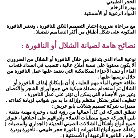
الحجر الطبيعي
بودرة الرخام
المواد الرغوية أو الأسمنتية
مع مراعاة ضرورة اختيار التصميم اللائق للنافورة ، وتعتبر النافورة
المكونة على شكل أطباق من أكثر التصاميم تفضيلا .
نصائح هامة لصيانة الشلال أو النافورة :
نوعية الماء الذي يتدفق من خلال النافورة أو الشلال من الضروري
ألا يكون محتويا على نسبة أملاح عالية ، تتسبب في انسداد فتحات
الماء أو تلف الأجزاء الميكانيكية التي يعتمد عليها عمل النافورة من
خلال ترسبها عليها .
نظافة حوض الماء مهم للغاية ، إذ أن بإمكانك إيقاف النافورة أو
الشلال ثم استخدام مصفاة شبكية في جمع أوراق الشجر والأغصان
وغير من الأجسام التي يمكن أن تؤثر على عمل النافورة .
تنظيف الفلتر بشكل منتظم وإزالة ما به من شوائب لزيادة كفاءته .
مميزات شركة تصميم شلالات بابو عريش :
تنطلق الشركة في كل أعمالها من رؤية فنية ، وخبرة مهنية متقنة .
تلبي الشركة جميع متطلبات العملاء وأذواقهم على اختلافها ، فتوفر
جميع أنواع وأشكال الشلالات الصيني الحديثة ( الجداري والمصبات )
وكذلك جميع أنواع النافورات ( نافورة حجر طبيعي ـ نافورة بودرة
رخام ، النافورة الرغوية أو الأسمنتية ) .