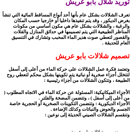
توريد شلال بابو عريش
تعرف الشلالات بشكل عام بأنها أحد أنواع المساقط المائية التي تنشأ
بغرض الديكور ، وقد يتم تنفيذها داخليا أو خارجيا حسب المكان
والرغبة ، والشلالات بشكل عام هي مكون أساسي من مكونات
المناظر الطبيعية التي يتم تصميمها في حدائق المنازل والفلات
والقصور لتعطي صوت هدير الماء المحبب وتشارك في التنسيق
العام للحديقة .
تصميم شلالات بابو عريش
وتعتمد فكرة عمل الشلالات على حركة الماء من أعلى إلى أسفل
لتتخلل أجزاء صخرية أو نباتية يتم تكوينها بشكل محكم لتعطي روح
الطبيعة ، وتتكون الشلالات من أجزاء رئيسية :
الأجزاء الميكانيكية: المسئولة عن حركة الماء في الاتجاه المطلوب (
من أعلى إلى أسفل ) ، وتتضمن المضخة والفلتر .
الأجزاء الديكورية : وتتضمن التكوينات الصخرية أو الحجرية خاصة
الجسم والحوض والنباتات وكذلك الإضاءة .
وتنقسم الشلالات الصيني الحديثة إلى نوعين :
تصميم شلالات بابو عريش