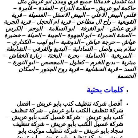
كما تشمل خدماتنا جميع قري ومدن ابو عريش مثل
حاكمة ابو عريش – سلامة الدراج – العقدة – قامرة –
فلس البيض الاعلي – البيض الاسفل – العسيلة – قرية
القويعية – راح ال مطاعن – قرية ام الحجل – قرية الجربة
قري عباش – ابو الغرفة – ابو السلامة – الوحم – الكرس
– العشة الحمراء – ابو الجهوة – الجيبة – الحيلة – خضيرة
عياش – حرجة عياش – الدوشية – ابو لهب – الكداري –
سلام بني واصل – السادلية – البديع والقرفي – الشابطة
– المريخية – الاساملة – بحرة – البختة – زبارة الخفاش –
مبترية – بديع الخرم – كعلول – المجصص – ابو النورة –
السد – قرية الخشابية – قرية روح الجدور – اسكان
الحصمة
كلمات بحثية
أفضل شركة تنظيف كنب بابو عريش – افضل
شركة تنظيف الكنب بابو عريش – شركة تنظيف
كنب بابو عريش – شركة غسيل كنب بابو عريش –
شركة غسيل الكنب بابو عريش – شركة تنظيف
سجاد بابو عريش – شركة تنظيف موكيت بابو
عريش – شركة تنظيف بابو عريش – ابو عريش –