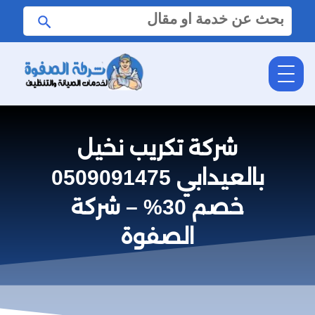
البحث
ابحث
عن:
شركة تكريب نخيل
بالعيدابي 0509091475
خصم 30% – شركة
الصفوة