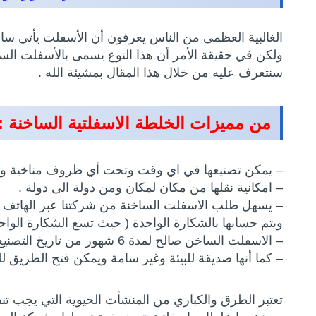
الغالبية العظمى من الناس يعرفون أن الأسفلت يأتي ساخ
ولكن في حقيقة الأمر أن هذا النوع يسمى بالأسفلت السا
سنتعرف عليه من خلال هذا المقال بمشيئة الله .
من مميزات الخلطة الاسفلتية الساخنة :
– يمكن تصنيعها في اي وقت وتحت أي ظروف مناخية ولا ت
– امكانية نقلها من مكان لمكان ومن دولة الى دولة .
– يسهل طلب الاسفلت الساخنة من شركتنا عبر الهاتف وت
ويتم حسابها بالشكارة الواحدة ( حيث تسع الشكارة الواحدة 25 كجم من الاسفلت الساخن ) وهذا يكون أسهل وأوفر للم
– الاسفلت الساخن صالح لمدة 6 شهور من تاريخ التصنيع ، حيث يمكن استخدامه وفرده في أي وقت .
– كما أنها صديقة للبيئة وغير سامة ويمكن فتح الطريق للم
تعتبر الطرق والكباري من المنشأت الحيوية التي يجب ت