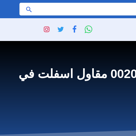
ابحث
مقاول اسفلت بالعيدابي للايجار واتس 00201006307526 مقاول اسفلت في