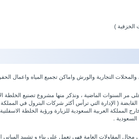
الخزفية )
والمحلات التجارية والورش واماكن تجميع المياه واعمال الحفر
ى مر السنوات الماضية ، ونذكر منها مشروع تصنيع الخلطة ال
ن 500000 متر مسطح بالشركة القابضة ( الإدارة التي ترأس أكثر شركات البترول 
ارج المملكة العربية السعودية للزيارة ورؤية الخلطة الاسفلت
 السعودية .
ال المقاولات العامة فهي تعمل على بناء و تشييد المباني