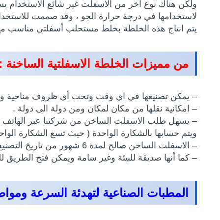
ولكن هناك نوع آخر من الاسفلت غير شائع الاستخدام يسم
لاستخدامها في درجة حرارة الجو ، وقد صممت للاستخدا
يتم انتاج هذه الخلطة بخلط مستحلب أسفلتي مناسب مع الس
من مميزات الخلطة الاسفلتية الساخنة :
– يمكن تصنيعها في اي وقت وتحت أي ظروف مناخية ولا ت
– امكانية نقلها من مكان لمكان ومن دولة الى دولة .
– يسهل طلب الاسفلت الساخن من شركتنا عبر الهاتف وتص
ويتم حسابها بالشكارة الواحدة ( حيث تسع الشكارة الواحدة 25 كجم من الاسفلت الساخن ) وهذا يكون أسهل وأوفر للم
– الاسفلت الساخن صالح لمدة 6 شهور من تاريخ التصنيع ، حيث يمكن استخدامه وفرده في أي وقت .
– كما أنها صديقة للبيئة وغير سامة ويمكن فتح الطريق للم
المطبات الصناعية لتهدئة السرعة ومواصفا