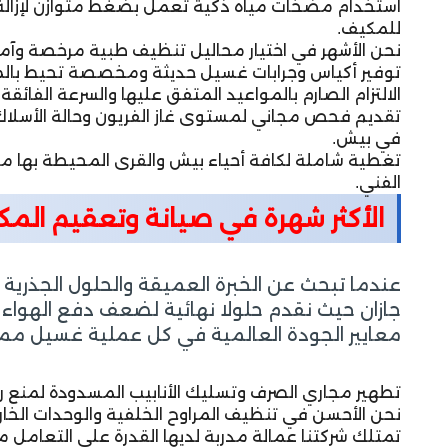
استخدام مضخات مياه ذكية تعمل بضغط متوازن لإزالة أ
للمكيف.
نحن الأشهر في اختيار محاليل تنظيف طبية مرخصة وآمن
توفير أكياس وجرابات غسيل حديثة ومخصصة تحيط بالمكي
الالتزام الصارم بالمواعيد المتفق عليها والسرعة الفائق
تقديم فحص مجاني لمستوى غاز الفريون وحالة الأسلاك ا
في بيش.
تغطية شاملة لكافة أحياء بيش والقرى المحيطة بها من
الفني.
الأكثر شهرة في صيانة وتعقيم الم
عندما تبحث عن الخبرة العميقة والحلول الجذري
جازان حيث نقدم حلولا نهائية لضعف دفع الهواء
معايير الجودة العالمية في كل عملية غسيل مما ي
تطهير مجاري الصرف وتسليك الأنابيب المسدودة لمنع رج
نحن الأحسن في تنظيف المراوح الخلفية والوحدات الخارج
تمتلك شركتنا عمالة مدربة لديها القدرة على التعامل مع 