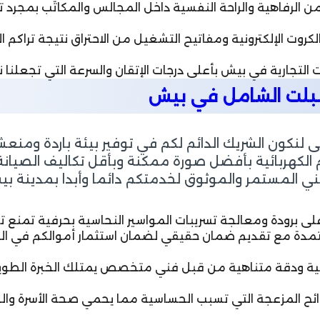
الرفاهية والراحة النفسية داخل المجالس والمكاتب بمجرد 
كروت الإلكترونية ومفاتيح التشغيل من الاحتراق نتيجة تراكم الأ
لتجارية في بيش بأعلى درجات الإتقان والسرعة التي تجعلنا 
سبلت الشامل في بيش
لنكون الشريك الدائم لكم في توفير بيئة باردة ومنعش
 الكهربائية بأفضل صورة ممكنة وبأقل تكاليف الصيانة
ني المستمر والموثوق لخدمتكم دائما وأبدا بمدينة بي
لى برودة ومعالجة تسريبات المواسير النحاسية بحرفية تمنع ت
معتمدة مع تقديم ضمان حقيقي لضمان استثمار أموالكم في ال
عالية ودقة متناهية من قبل فني متخصص يمتلك الخبرة الط
ح المزعجة التي تسبب الحساسية مما يحمي صحة الأسرة والض