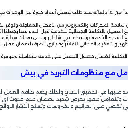
توفير عروض سعرية حصرية مذهلة تشمل خصومات تبدأ من 35 بالمائة عند طلب غسيل 
سلامة المحركات والكمبروسر من الأعطال المفاجئة وتوفر الكثي
 العميل بالتكلفة الإجمالية للخدمة قبل البدء مما يجعلنا ا
يع لتقديم الخدمة بواسطة فني شاطر ورخيص يمتلك سيارة مجهز
ير والتعقيم المجاني للفلاتر ومجاري الصرف لضمان عمل الم
ر التكلفة لضمان حصول العميل على خدمة متكاملة وموفرة لل
عامل مع منظومات التبريد في بيش
عتمد عليها في تحقيق النجاح ولذلك يضم طاقم العمل لد
كيفات وتتعامل معها بحرص شديد لضمان عدم حدوث أي أخ
تي تقضي على الجراثيم والفيروسات وتمنع انتشار الرو