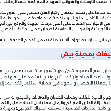
صعب الترسبات والشوائب السوداء المتراكمة خلف الزعانف ال
ة تماما على صحة الأطفال وكبار السن تقضي على الفيروسات و
ف بالكامل لمنع تسرب نقطة مياه واحدة على الحوائط أو الأ
ة في الإنجاز مع الحفاظ على أعلى درجات الجودة والتركيز في أد
لكهربائية والمواسير النحاسية لضمان عمل المكيف بأقصى طاقة
 خلال سيارات مجهزة بآلات حديثة تضمن تقديم الخدمة الأحس
كيفات بمدينة بيش
ة فإن اسم الصفوة كلين يبرز كأشهر مركز متخصص في 
 وتساقط المياه وتراكم الثلج ونحن نعتمد على مهند
جعلنا الأفضل والأجود في حماية استثماراتكم المنزلية 
وع المياه للخلف وحماية الجدران والدهانات والديكورات من ا
ية لإزالة الطين المتراكم والرمال مما يقلل الضغط على الكم
كافة الماركات العالمية (الاسبلت، الشباك، الدولابي) بمهارة 