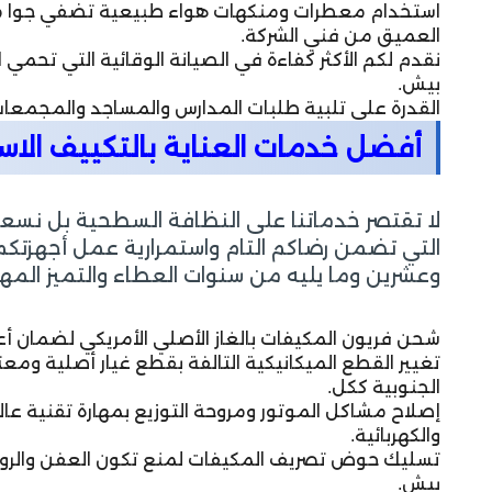
استخدام معطرات ومنكهات هواء طبيعية تضفي جوا من 
العميق من فني الشركة.
نقدم لكم الأكثر كفاءة في الصيانة الوقائية التي تحمي ال
بيش.
القدرة على تلبية طلبات المدارس والمساجد والمجمعات ا
أفضل خدمات العناية بالتكييف الا
لا تقتصر خدماتنا على النظافة السطحية بل نسعى 
التي تضمن رضاكم التام واستمرارية عمل أجهزتكم
وعشرين وما يليه من سنوات العطاء والتميز المه
شحن فريون المكيفات بالغاز الأصلي الأمريكي لضمان أع
تغيير القطع الميكانيكية التالفة بقطع غيار أصلية و
الجنوبية ككل.
إصلاح مشاكل الموتور ومروحة التوزيع بمهارة تقنية 
والكهربائية.
تسليك حوض تصريف المكيفات لمنع تكون العفن والروائ
بيش.