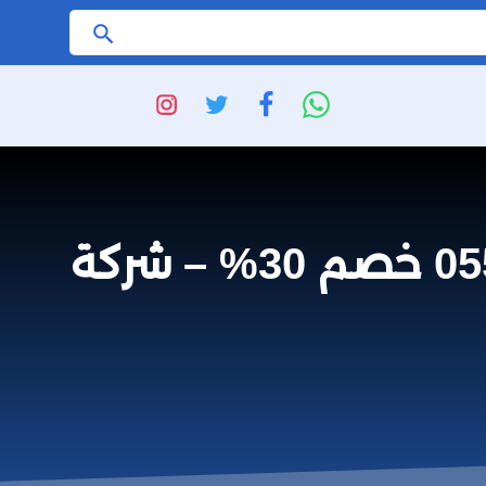
ابحث
شركة تنظيف مكيفات سبلت في بيش 0559641775 خصم 30% – شركة