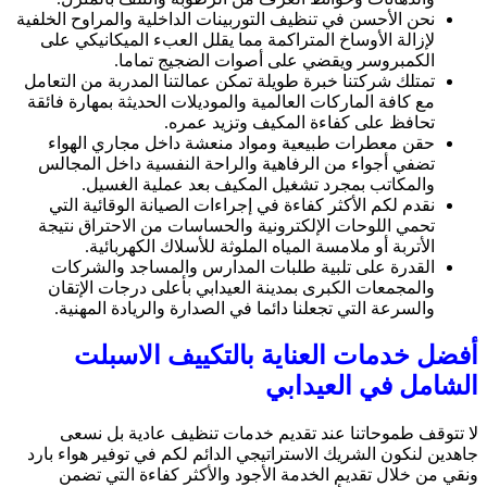
نحن الأحسن في تنظيف التوربينات الداخلية والمراوح الخلفية
لإزالة الأوساخ المتراكمة مما يقلل العبء الميكانيكي على
الكمبروسر ويقضي على أصوات الضجيج تماما.
تمتلك شركتنا خبرة طويلة تمكن عمالتنا المدربة من التعامل
مع كافة الماركات العالمية والموديلات الحديثة بمهارة فائقة
تحافظ على كفاءة المكيف وتزيد عمره.
حقن معطرات طبيعية ومواد منعشة داخل مجاري الهواء
تضفي أجواء من الرفاهية والراحة النفسية داخل المجالس
والمكاتب بمجرد تشغيل المكيف بعد عملية الغسيل.
نقدم لكم الأكثر كفاءة في إجراءات الصيانة الوقائية التي
تحمي اللوحات الإلكترونية والحساسات من الاحتراق نتيجة
الأتربة أو ملامسة المياه الملوثة للأسلاك الكهربائية.
القدرة على تلبية طلبات المدارس والمساجد والشركات
والمجمعات الكبرى بمدينة العيدابي بأعلى درجات الإتقان
والسرعة التي تجعلنا دائما في الصدارة والريادة المهنية.
أفضل خدمات العناية بالتكييف الاسبلت
الشامل في العيدابي
لا تتوقف طموحاتنا عند تقديم خدمات تنظيف عادية بل نسعى
جاهدين لنكون الشريك الاستراتيجي الدائم لكم في توفير هواء بارد
ونقي من خلال تقديم الخدمة الأجود والأكثر كفاءة التي تضمن