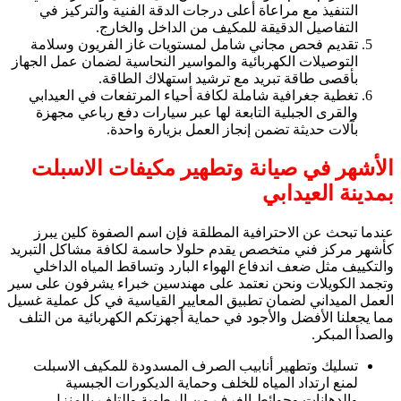
التنفيذ مع مراعاة أعلى درجات الدقة الفنية والتركيز في
التفاصيل الدقيقة للمكيف من الداخل والخارج.
تقديم فحص مجاني شامل لمستويات غاز الفريون وسلامة
التوصيلات الكهربائية والمواسير النحاسية لضمان عمل الجهاز
بأقصى طاقة تبريد مع ترشيد استهلاك الطاقة.
تغطية جغرافية شاملة لكافة أحياء المرتفعات في العيدابي
والقرى الجبلية التابعة لها عبر سيارات دفع رباعي مجهزة
بآلات حديثة تضمن إنجاز العمل بزيارة واحدة.
الأشهر في صيانة وتطهير مكيفات الاسبلت
بمدينة العيدابي
عندما تبحث عن الاحترافية المطلقة فإن اسم الصفوة كلين يبرز
كأشهر مركز فني متخصص يقدم حلولا حاسمة لكافة مشاكل التبريد
والتكييف مثل ضعف اندفاع الهواء البارد وتساقط المياه الداخلي
وتجمد الكويلات ونحن نعتمد على مهندسين خبراء يشرفون على سير
العمل الميداني لضمان تطبيق المعايير القياسية في كل عملية غسيل
مما يجعلنا الأفضل والأجود في حماية أجهزتكم الكهربائية من التلف
والصدأ المبكر.
تسليك وتطهير أنابيب الصرف المسدودة للمكيف الاسبلت
لمنع ارتداد المياه للخلف وحماية الديكورات الجبسية
والدهانات وحوائط الغرف من الرطوبة والتلف بالمنزل.