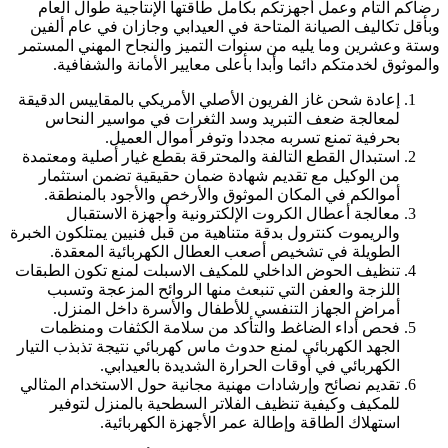
رضاكم التام وعمل أجهزتكم بكامل طاقتها الإنتاجية طوال العام
وبأقل تكاليف الصيانة المتاحة في العيدابي وجازان في عام ألفين
وستة وعشرين وما يليه من سنوات التميز والنجاح المهني المستمر
والموثوق لخدمتكم دائما وأبدا بأعلى معايير الأمانة والشفافية.
إعادة شحن غاز الفريون الأصلي الأمريكي بالمقاييس الدقيقة
لمعالجة ضعف التبريد وسد الثغرات في مواسير النحاس
بحرفية تمنع تسربه مجددا وتوفر أموال العميل.
استبدال القطع التالفة والمحترقة بقطع غيار أصلية ومعتمدة
من الوكيل مع تقديم شهادة ضمان حقيقية تضمن استثمار
أموالكم في المكان الموثوق والأرخص والأجود بالمنطقة.
معالجة أعطال الكروت الإلكترونية وأجهزة الاستقبال
والريموت كنترول بدقة متناهية من قبل فنيين يمتلكون الخبرة
الطويلة في تشخيص أصعب العطال الكهربائية المعقدة.
تنظيف الحوض الداخلي للمكيف الاسبلت لمنع تكون الطبقات
اللزجة والعفن التي تنبعث منها الروائح المزعجة وتسبب
أمراض الجهاز التنفسي للأطفال والأسرة داخل المنزل.
فحص أداء الضاغط والتأكد من سلامة الكثفات ومنظمات
الجهد الكهربائي لمنع حدوث ماس كهربائي نتيجة تذبذب التيار
الكهربائي في أوقات الحرارة الشديدة بالعيدابي.
تقديم نصائح وإرشادات مهنية مجانية حول الاستخدام المثالي
للمكيف وكيفية تنظيف الفلاتر السطحية بالمنزل لتوفير
استهلاك الطاقة وإطالة عمر الأجهزة الكهربائية.