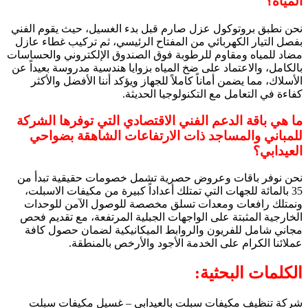
المياه؟
نحن نطبق بروتوكول عزل صارم قبل بدء الغسيل، حيث يقوم الفني
بفصل التيار الكهربائي من المفتاح الرئيسي، ثم تركيب غطاء عازل
مضاد للمياه ومقاوم للرطوبة فوق الصندوق الإلكتروني والحساسات
بالكامل، والاعتماد على ضخ المياه بزوايا هندسية مدروسة بعيداً عن
الأسلاك، مما يضمن أماناً كاملاً للجهاز ويؤكد أننا الأفضل والأكثر
كفاءة في التعامل مع التكنولوجيا الحديثة.
ما هي باقة الدعم الفني الاقتصادي التي توفرها الشركة
للمباني والمساجد ذات الارتفاعات الشاهقة بضواحي
العيدابي؟
نحن نوفر باقات وعروض حصرية تشمل خصومات حقيقية تبدأ من
35 بالمائة للجهات التي تمتلك أعداداً كبيرة من مكيفات الاسبلت،
ونمتلك رافعات ومعدات تسلق مخصصة للوصول الآمن للوحدات
الخارجية المثبتة على الواجهات الجبلية المرتفعة، مع تقديم فحص
مجاني شامل للفريون والروابط الميكانيكية لضمان حصول كافة
عملائنا الكرام على الخدمة الأجود والأرخص بالمنطقة.
الكلمات البحثية:
شركة تنظيف مكيفات سبلت بالعيدابي – غسيل مكيفات سبلت