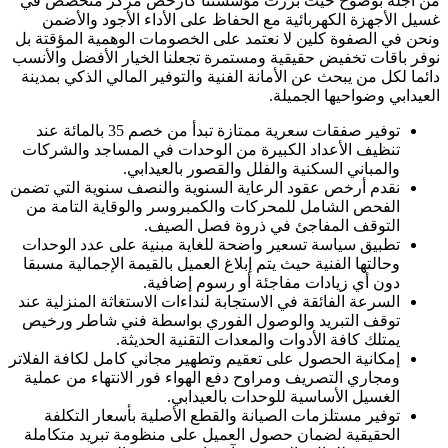
من أجله بوضوح حيث برزت مؤسستنا كأرخص مركز متخصص في
غسيل الأجهزة الكهربائية مع الحفاظ على الأداء الأجود والأضمن
ونحن في الصفوة كلين لا نعتمد على الخصومات الوهمية المؤقتة بل
نوفر باقات تخفيض حقيقية ومستمرة تجعلنا الخيار الأفضل والأنسب
دائما لكل من يبحث عن الأمانة الفنية والتوفير المالي الذكي بمدينة
العيدابي وضواحيها الجميلة.
توفير صفقات سعرية ممتازة تبدأ من خصم 35 بالمائة عند
تنظيف الأعداد الكبيرة من الوحدات في المساجد والشركات
والمباني السكنية والفلل والقصور بالعيدابي.
نقدم أرخص عقود الرعاية السنوية والنصف سنوية التي تضمن
الفحص الشامل للمحركات والكمبروسر والوقاية التامة من
التوقف المفاجئ في ذروة فصل الصيف.
تطبيق سياسة تسعير واضحة للغاية مبنية على عدد الوحدات
وحالتها الفنية حيث يتم إبلاغ العميل بالقيمة الإجمالية مسبقا
دون أي زيادات مفاجئة أو رسوم إضافية.
السرعة الفائقة في الاستجابة لنداءات الاستغاثة المنزلية عند
توقف التبريد والوصول الفوري بواسطة فني شاطر ورخيص
يمتلك كافة الأدوات والمعدات التقنية الحديثة.
إمكانية الحصول على تعقيم وتطهير مجاني كامل لكافة الفلاتر
ومجاري التصريف ومراوح دفع الهواء فور الانتهاء من عملية
الغسيل الأساسية للوحدات بالعيدابي.
توفير مستلزمات الصيانة والقطع الأصلية بأسعار التكلفة
الحقيقية لضمان حصول العميل على منظومة تبريد متكاملة