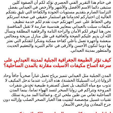
في ختام هذا التقرير الفني الحصري نؤكد لكم أن الصفوة كلين
ستبقى دائما الاسم الأفضل والأشهر والأرخص في العيدابي بفضل
التزامنا الصارم بتقديم مستويات الجودة والكفاءة التي تليق بثقتكم
الغالية إن اختياركم لخدماتنا هو استثمار حقيقي في صحة أسرتكم
وفي الحفاظ على عمر أجهزتكم حيث نقدم لكم خدمة تنظيف
مكيفات سبلت بالعيدابي بمعايير هندسية صارمة لا تقبل المنافسة
نحن هنا لنوفر لكم الأمان والراحة التامة والرفاهية المطلقة ونسأل
الله أن يديم عليكم الصحة والعافية في ظل منازل مريحة ومجالس
منعشة وأجهزة تعمل بأعلى كفاءة ممكنة وشكرا لثقتكم التي نعتز
بها دوما لنكون الأحسن والأرقى في عالم التبريد والتعقيم الحديث
والمتطور بمدينة العيدابي.
كيف تؤثر الطبيعة الجغرافية الجبلية لمدينة العيدابي على
سرعة اتساخ مكيفات الاسبلت مقارنة بالمدن الساحلية؟
المدن الجبلية مثل العيدابي تتميز برياح تحمل غباراً صخرياً جافاً وحاد
الزوايا (ذرات السيليكا الخشنة)، هذه الذرات عندما تدخل المكيف لا
تذوب مع مياه التكثيف بل تعمل كصنفرة طبيعية تخدش شفرات
المروحة وتتراكم في زوايا المبخر لتسد الهواء تماماً، بينما المدن
الساحلية تعاني من طين ملحي لزج، وعمالتنا المد مدربة تمتلك
تقنيات غسيل مخصصة لتفتيت هذا الغبار الصخر الصلب وإزالته دون
جرح المعادن وبأرخص الأسعار.