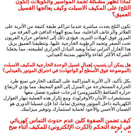
لماذا تظهر مشكلة تجمد المواسير والكويلات (تكون
الثلج) على المكيف الاسبلت وكيف يعالجها الغسيل
العميق؟
تكون الثلج يحدث مباشرة عندما تتراكم طبقة كثيفة من الأتربة على
الفلاتر والزعانف الداخلية، مما يمنع الهواء الدافئ في الغرفة من
المرور فوق كويلات التبريد، فيؤدي ذلك إلى انخفاض حرارة الفريون
تحت الصفر وتجمد الرطوبة الخارجية عليها، وتنظيفنا العميق يزيل
هذا العازل الترابي تماماً ويعيد التبادل الحراري لطبيعته، مما يجعلنا
الشركة الأكثر كفاءة والأشهر بمدينة العيدابي.
هل يمكن أن يتسبب إهمال غسيل الوحدة الخارجية للمكيف الاسبلت
(الموضوعة فوق الأسطح أو الواجهات) في احتراق الموتور بالعيدابي؟
بكل تأكيد، لأن الأتربة المتراكمة على المكثف الخارجي تمنع طرد
الحرارة المستخرجة من المنزل إلى الجو المحيط، مما يؤدي لارتفاع
حرارة الضاغط (الكمبروسر) لدرجات خطيرة تفصل معها
مستشعرات الأمان (الأوفرلود)، ومع تكرار هذه العملية تنهار العوازل
الكهربائية داخل الموتور ويحترق تماماً، لذا فإن غسيلنا الدوري هو
الضمان الأحسن والأجود لحماية استثمارك وتوفير ميزانيتك.
كيف تضمن الصفوة كلين عدم حدوث التماس كهربائي
في لوحة التحكم (الكرت الإلكتروني) للمكيف أثناء ضخ