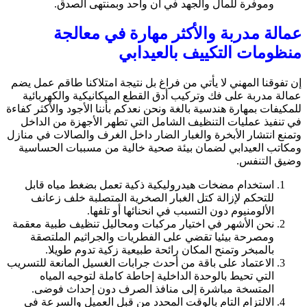
وموفرة للمال والجهد في آن واحد وبمنتهى الصدق.
عمالة مدربة والأكثر مهارة في معالجة
منظومات التكييف بالعيدابي
إن تفوقنا المهني لا يأتي من فراغ بل نتيجة امتلاكنا طاقم عمل يضم
عمالة مدربة على فك وتركيب أدق القطع الميكانيكية والكهربائية
للمكيفات بمهارة هندسية بالغة ونحن نعدكم بأننا الأجود والأكثر كفاءة
في تنفيذ عمليات التنظيف الشامل التي تطهر الأجهزة من الداخل
وتمنع انتشار الأبخرة والغبار الضار داخل الغرف والصالات في منازل
ومكاتب العيدابي لضمان بيئة صحية خالية من مسببات الحساسية
وضيق التنفس.
استخدام مضخات هيدروليكية ذكية تعمل بضغط مياه قابل
للتحكم لإزالة كتل الغبار الصخرية المتصلبة خلف زعانف
الألومنيوم دون التسبب في انحنائها أو تلفها.
نحن الأشهر في اختيار مركبات ومحاليل تنظيف طبية معقمة
ومصرحة بيئيا تقضي على الفطريات والجراثيم الملتصقة
بالمبخر وتمنح المكان رائحة طبيعية زكية تدوم طويلا.
الاعتماد على باقة من أحدث جرابات الغسيل المانعة للتسريب
التي تحيط بالوحدة الداخلية إحاطة كاملة لتوجيه المياه
المتسخة مباشرة إلى منافذ الصرف دون إحداث فوضى.
الالتزام التام بالوقت المحدد من قبل العميل والسرعة في