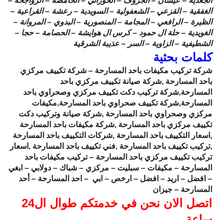
الجعدية – عيسان – الجروف – الحوراني – الحامضة – الرواجحة –
الغفقية – القزعي – الشعفولية – السويدية – رعشة – القراعية –
الظيرة – الرافعي – المجامة – المنصورية – البدوي – المروانة –
الغويدية – حلة ال حمود – كرس ال هوايشة – الحصامة – حجا –
الشطيفية – الزاوية – السر – عذيبة الشرقية
كلمات بحثية
شركة تركيب مكيفات باحد المسارحة –
شركة تكييف مركزي
باحد المسارحة ,شركة صيانة تكييف مركزي باحد
المسارحة,شركة تركيب دكت تكييف مركزي وصحراوي باحد
المسارحة,شركة تكييف صحراوي باحد المسارحة,مكيفات
مر
كزي وصحراوي باحد المسارحة ,شركة صيانة وتركيب دكت
تكييف مركزي باحد المسارحة ,شركة مكيفات باحد المسارحة
,اسعار التكييف باحد المسارحة ,شركات التكييف باحد المسارحة
,تركيب تكييف باحد المسارحة ,فني تكييف باحد المسارحة ,اسعار
تركيب تكييف مركزي باحد المسارحة –
تركيب مكيفات باحد
المسارحة – مكيفات – سبليت – مركزي – شباك – دولابي – ابغي
– افضل – اريد – افضل – ارخص – ابي – احد المسارحة – أحد
المسارحة – جيزان
اتصل الان نحن في خدمتكم طوال ال24
ساعة