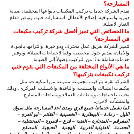
المسارحة؟
تقدم الشركة خدمات تركيب المكيفات بأنواعها المختلفة، صيانة
دورية واستباقية، إصلاح الأعطال، استشارات فنية، وتوفير قطع
الغيار الأصلية.
ما الخصائص التي تميز أفضل شركة تركيب مكيفات
في المسارحة؟
تتميز الشركة بفريق عمل محترف وذو خبرة، والتزامها بالجودة
والأمان، تقديم حلول مخصصة وفقاً لاحتياجات العملاء، وتوفير
خدمات شاملة بدءًا من التركيب وصولاً إلى الصيانة.
ما هي الأنواع المختلفة من المكيفات التي يقوم فني
تركيب تكييفات بتركيبها؟
الشركة تقوم بتركيب مجموعة متنوعة من المكيفات، مثل
مكيفات الشباك، والسبليت، والنافذة، والاسبليت المركزي، وذلك
بحسب احتياجات ومتطلبات العملاء ومساحات المسارح
والمنشآت الأخرى.
كما تشمل خدماتنا جميع قري ومدن احد المسارحة مثل سوق
الليل – رمادة – البيطارية – الخصينية – القائم – ابو العرج –
المقرقم – المنجارة – العتبة – قزع – قنبورة – المخشلية –
الحصمة – العلولية الغربية – الهجنية – الحبجية – المصقع –