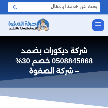
البحث
ابحث
عن:
شركة ديكورات بضمد
0508845868 خصم 30%
– شركة الصفوة