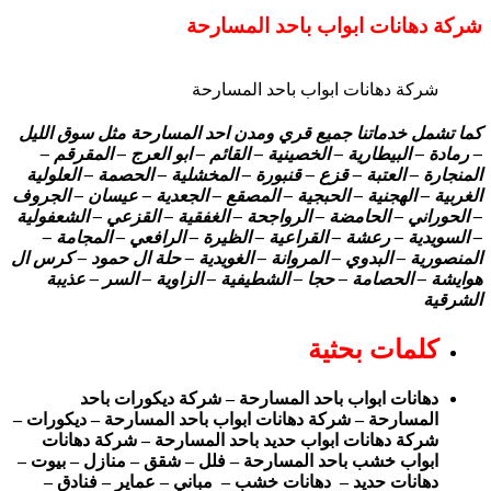
شركة دهانات ابواب باحد المسارحة
شركة دهانات ابواب باحد المسارحة
كما تشمل خدماتنا جميع قري ومدن احد المسارحة مثل سوق الليل
– رمادة – البيطارية – الخصينية – القائم – ابو العرج – المقرقم –
المنجارة – العتبة – قزع – قنبورة – المخشلية – الحصمة – العلولية
الغربية – الهجنية – الحبجية – المصقع – الجعدية – عيسان – الجروف
– الحوراني – الحامضة – الرواجحة – الغفقية – القزعي – الشعفولية
– السويدية – رعشة – القراعية – الظيرة – الرافعي – المجامة –
المنصورية – البدوي – المروانة – الغويدية – حلة ال حمود – كرس ال
هوايشة – الحصامة – حجا – الشطيفية – الزاوية – السر – عذيبة
الشرقية
كلمات بحثية
دهانات ابواب باحد المسارحة – شركة ديكورات باحد
المسارحة – شركة دهانات ابواب باحد المسارحة – ديكورات –
شركة دهانات ابواب حديد باحد المسارحة – شركة دهانات
ابواب خشب باحد المسارحة – فلل – شقق – منازل – بيوت –
دهانات حديد – دهانات خشب – مباني – عماير – فنادق –