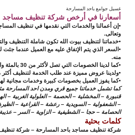
غسيل جوامع باحد المسارحة
أسعارنا في أرخص شركة تنظيف مساجد ب
•إن أعمالنا والخدمات التي نقدمها في تنظيف المساجد 
وتعالى.
•خدماتنا لتنظيف بيوت الله تكون شاملة التنظيف والت
•السعر الذي يتم الإتفاق عليه مع العميل عندما جئت للإ
منه.
•كما لدينا الخصومات التي تصل لأكثر من 30 بالمئة والتي تكون مخصصة فقط تنظيف المساجد والجمعيات الخيرية.
•ولدينا عروض مميزة عند طلب الخدمة لتنظيف أكثر 
•كما يفوز العميل بخصومات كبيرة وخدمات مجانية لهذ
كما تشمل خدماتنا جميع قري ومدن احد المسارحة مثل سو
قنبورة – المخشلية – الحصمة – العلولية الغربية – ا
– الشعفولية – السويدية – رعشة – القراعية – الظيرة
الحصامة – حجا – الشطيفية – الزاوية – السر – عذيبة
كلمات بحثية
شركة تنظيف مساجد باحد المسارحة – شركة تنظيف ب