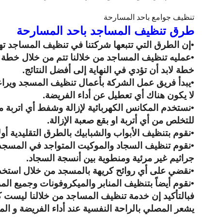
تنظيف جوامع باحد المسارحة
طرق تنظيف المساجد باحد المسارحة
•إن الطرق التي تتبعها شركتنا في تنظيف المساجد ته
•عمليه
تنظيف المساجد
من خلالنا تتم من خلال خطة 
خطة لابد أن تؤدي في النهاية إلى أفضل النتائج.
•يبدأ فريق عمل الشركة بأعمال تنظيف المسجد ويراعى 
لا يكون هناك أي تعطيل عن أداء الفريضة.
•نستخدم المكانس الكهربائية لإزالة وشفط أي اتربة 
للتخلص من أي أتربة او بقع صعبة الإزالة.
•نقوم بتنظيف الأبواب والشبابيك بالطرق التقليدية أول
•نقوم تنظيف السجاد والموكيت المتواجد في المسجد و
جراثيم غير مرئية ومنطوية بين أنسجة السجاد.
•نقضي على أي روائح كريهة بالمسجد من خلال استخدام
•نقوم أيضاً بتنظيف المنابر والميكروفونات وجميع الم
فبالتأكيد إن خدمة تنظيف المساجد من خلالنا ليست ك
يشعر المصلي بالراحة النفسية عند أداء الفريضة و ا