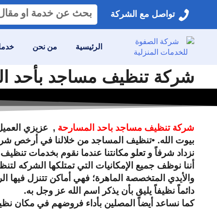
البحث
تواصل مع الشركة
عن:
الرئيسية
من نحن
خدمات
شركة تنظيف مساجد بأحد المسارحة 0558592765 خصم 40
شركة تنظيف مساجد باحد المسارحة
, عزيزي العميل
بيوت الله. •تنظيف المساجد من خلالنا في أرخص شركه
نزداد شرفاً و تعلو مكانتنا عندما نقوم بخدمات تنظ
أننا نوظف جميع الإمكانيات التي تمتلكها الشركه لت
والأيدي المتخصصة الماهرة؛ فهي أماكن تتنزل فيها ال
دائماً نظيفاً يليق بأن يذكر اسم الله عز وجل به.
كما نساعد أيضاً المصلين بأداء فروضهم في مكان نظيف