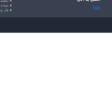
تنظيف
صيانة 
966
فك وت