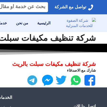
البحث
تواصل مع الشركة
عن:
الرئيسية
من نحن
خدمات
شركة تنظيف مكيفات سبلت بالريث 0559641775 خصم 30%
شركة تنظيف مكيفات سبلت بالريث
شارك مع الاصدقاء
فيسبوك
واتساب
تويتر
ماسنجر
تليجرام
الخدما
اتصل بنا الان