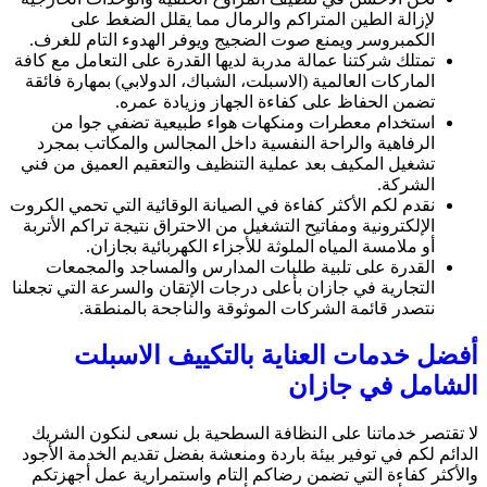
لإزالة الطين المتراكم والرمال مما يقلل الضغط على
الكمبروسر ويمنع صوت الضجيج ويوفر الهدوء التام للغرف.
تمتلك شركتنا عمالة مدربة لديها القدرة على التعامل مع كافة
الماركات العالمية (الاسبلت، الشباك، الدولابي) بمهارة فائقة
تضمن الحفاظ على كفاءة الجهاز وزيادة عمره.
استخدام معطرات ومنكهات هواء طبيعية تضفي جوا من
الرفاهية والراحة النفسية داخل المجالس والمكاتب بمجرد
تشغيل المكيف بعد عملية التنظيف والتعقيم العميق من فني
الشركة.
نقدم لكم الأكثر كفاءة في الصيانة الوقائية التي تحمي الكروت
الإلكترونية ومفاتيح التشغيل من الاحتراق نتيجة تراكم الأتربة
أو ملامسة المياه الملوثة للأجزاء الكهربائية بجازان.
القدرة على تلبية طلبات المدارس والمساجد والمجمعات
التجارية في جازان بأعلى درجات الإتقان والسرعة التي تجعلنا
نتصدر قائمة الشركات الموثوقة والناجحة بالمنطقة.
أفضل خدمات العناية بالتكييف الاسبلت
الشامل في جازان
لا تقتصر خدماتنا على النظافة السطحية بل نسعى لنكون الشريك
الدائم لكم في توفير بيئة باردة ومنعشة بفضل تقديم الخدمة الأجود
والأكثر كفاءة التي تضمن رضاكم التام واستمرارية عمل أجهزتكم