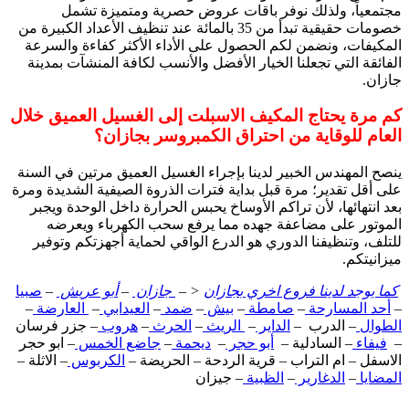
مجتمعياً، ولذلك نوفر باقات عروض حصرية ومتميزة تشمل
خصومات حقيقية تبدأ من 35 بالمائة عند تنظيف الأعداد الكبيرة من
المكيفات، ونضمن لكم الحصول على الأداء الأكثر كفاءة والسرعة
الفائقة التي تجعلنا الخيار الأفضل والأنسب لكافة المنشآت بمدينة
جازان.
كم مرة يحتاج المكيف الاسبلت إلى الغسيل العميق خلال
العام للوقاية من احتراق الكمبروسر بجازان؟
ينصح المهندس الخبير لدينا بإجراء الغسيل العميق مرتين في السنة
على أقل تقدير؛ مرة قبل بداية فترات الذروة الصيفية الشديدة ومرة
بعد انتهائها، لأن تراكم الأوساخ يحبس الحرارة داخل الوحدة ويجبر
الموتور على مضاعفة جهده مما يرفع سحب الكهرباء ويعرضه
للتلف، وتنظيفنا الدوري هو الدرع الواقي لحماية أجهزتكم وتوفير
ميزانيتكم.
كما يوجد لدينا فروع اخري بجازان
< –
جازان
–
أبو عريش
–
صبيا
–
أحد المسارحة
–
صامطة
–
بيش
–
ضمد
–
العيدابي
–
العارضة
–
الطوال
– الدرب –
الداير
–
الريث
–
الحرث
–
هروب
– جزر فرسان
–
فيفاء
– السادلية –
أبو حجر
–
ديحمة
–
جاضع الخمس
– ابو حجر
الاسفل – ام التراب – قرية الردحة – الحريضة –
الكربوس
– الاثلة –
المضايا
–
الدغارير
–
الظبية
– جيزان