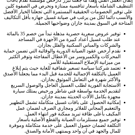
إتقان العمل الفني وهذا ما جعلنا نبرز كأرخص مؤسسة تقدم باقات
التنظيف الشاملة بأسعار تنافسية ممتازة ونحرص في الصفوة كلين
على توفير الخصومات الحقيقية المستمرة التي تجعلنا الخيار الأفضل
والأنسب دائما لكل من يرغب في صيانة غسيل جهازه بأقل التكاليف
المتاحة في السوق بمدينة جازان وضواحيها الجميلة.
توفير عروض سعرية حصرية مذهلة تبدأ من خصم 35 بالمائة
عند طلب غسيل أعداد كبيرة من الأجهزة في المساجد
والشركات والمباني السكنية والفلل بجازان.
نقدم أرخص عقود الصيانة الدورية والوقائية التي تضمن حماية
المحركات والكمبروسر من الأعطال المفاجئة وتوفر الكثير
من ميزانية الإصلاح المستقبلية للأسر.
تعتمد شركتنا سياسة تسعير شفافية للغاية حيث يتم إبلاغ
العميل بالتكلفة الإجمالية للخدمة قبل البدء مما يجعلنا الأصدق
والأكثر شهرة في التعامل الموثوق بجازان.
الاستجابة الفورية لطلب الغسيل العاجل والوصول السريع
لتقديم الخدمة بواسطة فني شاطر ورخيص يمتلك سيارة
مجهزة بكامل الآلات الحديثة بمدينة جازان.
إمكانية الحصول على باقات غسيل متكاملة تشمل التطهير
والتعقيم المجاني للفلاتر ومجاري الصرف لضمان عمل
المكيف بأعلى طاقة تبريد ممكنة فور انتهاء العمل.
توفير جميع مستلزمات الصيانة والقطع الأصلية بأسعار
التكلفة لضمان حصول العميل على خدمة متكاملة وموفرة
للمال والجهد في آن واحد وبمنتهى الأمانة والصدق.