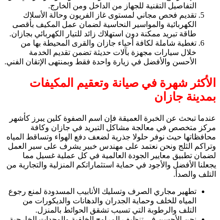
التفاصيل التقنية للجهاز من الداخل ومن الخارج.
تقديم فحص مجاني لمستوى غاز الفريون وحالة الأسلاك
الكهربائية والمواسير النحاسية لضمان عمل المكيف بأقصى
طاقة تبريد ممكنة دون استهلاك زائد للتيار الكهربائي بجازان.
تغطية شاملة لكافة أحياء جازان والقرى المحيطة بها من
خلال سيارات مجهزة بآلات حديثة تضمن تقديم الخدمة
الأحسن والأفضل في زيارة واحدة فقط وبمنتهى الإتقان الفني.
الأكثر شهرة في صيانة وتعقيم المكيفات
بمدينة جازان
عندما تبحث عن الخبرة العميقة فإن اسم الصفوة كلين يبرز كأشهر
مركز متخصص في معالجة مشاكل التبريد في جازان وكافة
محافظاتها حيث نوفر حلولا جذرية لضعف دفع الهواء وتساقط المياه
وتراكم الثلج ونحن نعتمد على مهندس خبير يشرف على سير العمل
لضمان تطبيق معايير الجودة العالمية في كل عملية غسيل مما
يجعلنا الأفضل والأجود في حماية استثماراتكم المنزلية والتجارية من
التلف والصدأ.
تطهير مجاري الصرف وتسليك الأنابيب المسدودة لمنع رجوع
المياه للخلف وحماية الجدران والدهانات والديكورات من
التلف والرطوبة التي تسبب تشقق الحوائط بالمنزل.
نحن الأحسن في تنظيف المراوح الخلفية والوحدات الخارجية