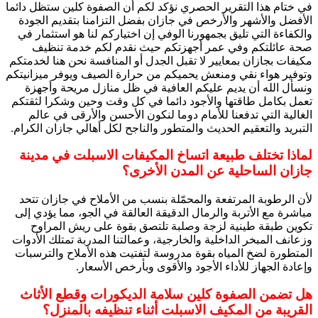
في ختام هذا التقرير الحصري نؤكد لكم أن الصفوة كلين ستظل دائما
الأفضل والأشهر والأرخص في جازان بفضل التزامنا بتقديم الجودة
والكفاءة التي تليق بجمهورنا الوفي إن اختياركم لنا هو استثمار في
صحة عائلتكم وفي عمر أجهزتكم حيث نقدم لكم خدمة تنظيف
مكيفات بجازان بمعايير لا تقبل الجدل أو المنافسة نحن هنا لخدمتكم
وتوفير هواء نقي ومنعش يحميكم من حرارة الصيف ويوفر ميزانيتكم
ونسأل الله أن يديم عليكم العافية في ظل منازل مريحة وأجهزة
تعمل بكامل طاقتها والأجود دائما في كل وقت وحين وشكرا لثقتكم
الغالية التي تدفعنا للأمام دوما لنكون الأحسن والأرقى في عالم
التبريد والتعقيم الحديث والمتطور والناجح لكل أهالي جازان الكرام.
لماذا تختلف طبيعة اتساخ المكيفات الاسبلت في مدينة
جازان الساحلية عن المدن الأخرى؟
لأن الرطوبة المرتفعة والمحمّلة بنسب من الأملاح في جازان تتحد
مباشرة مع الأتربة والرمال الدقيقة العالقة في الجو، مما يؤدي إلى
تكوين طبقة طينية لزجة وصلبة تلتصق بقوة على ريش المراوح
وزعانف المبخر الداخلية والخارجية، وعمالتنا المدربة تمتلك الأدوات
المتطورة لضخ المياه بقوة مدروسة لتفتيت هذه الأملاح والترسبات
وإعادة الجهاز للأداء الأجود والأقوى وبأرخص الأسعار.
هل تضمن الصفوة كلين سلامة الديكورات وقطع الأثاث
القريبة من المكيف الاسبلت أثناء تنظيفه بالمنزل؟