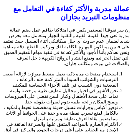
عمالة مدربة والأكثر كفاءة في التعامل مع
منظومات التبريد بجازان
إن سر تفوقنا المستمر يكمن في امتلاكنا طاقم عمل يضم عمالة
مدربة تعي جيدا القيمة الفنية والتقنية للجهاز وتتعامل معه بحرص
شديد لضمان عدم حدوث أي خلل ميكانيكي أثناء الغسيل حيث نعتمد
على فنيين يمتلكون المهارة الكافية لفك وتركيب القطع بدقة متناهية
ونحن نعدكم بأننا الأجود والأكثر كفاءة في تنفيذ مهام التعقيم العميق
التي تقتل الجراثيم وتمنع انتشار الروائح الكريهة داخل الغرف
والصالات في بيوت ومكاتب جازان.
استخدام مضخات مياه ذكية تعمل بضغط متوازن لإزالة أصعب
الترسبات والشوائب السوداء المتراكمة خلف الزعانف
المعدنية دون التسبب في تلف الأجزاء الحساسة للمكيف.
نحن الأشهر في اختيار محاليل تنظيف طبية مرخصة وآمنة
تماما على صحة الأطفال وكبار السن تقضي على الفيروسات
وتمنح المكان رائحة طيبة تدوم لفترات طويلة جدا.
توفير أكياس وجرابات غسيل حديثة ومخصصة تحيط بالمكيف
بالكامل لمنع تسرب نقطة مياه واحدة على الحوائط أو الأثاث
مما يضمن بقاء الغرف نظيفة ومرتبة بالمنزل.
الالتزام الصارم بالمواعيد المتفق عليها والسرعة الفائقة في
الإنجاز مع الحفاظ على أعلى درجات الجودة والتركيز في أدق