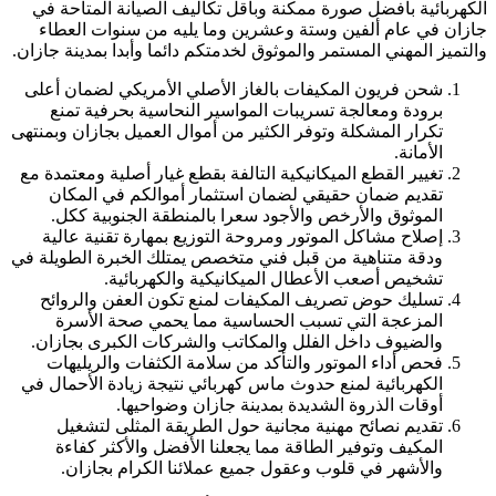
الكهربائية بأفضل صورة ممكنة وبأقل تكاليف الصيانة المتاحة في
جازان في عام ألفين وستة وعشرين وما يليه من سنوات العطاء
والتميز المهني المستمر والموثوق لخدمتكم دائما وأبدا بمدينة جازان.
شحن فريون المكيفات بالغاز الأصلي الأمريكي لضمان أعلى
برودة ومعالجة تسريبات المواسير النحاسية بحرفية تمنع
تكرار المشكلة وتوفر الكثير من أموال العميل بجازان وبمنتهى
الأمانة.
تغيير القطع الميكانيكية التالفة بقطع غيار أصلية ومعتمدة مع
تقديم ضمان حقيقي لضمان استثمار أموالكم في المكان
الموثوق والأرخص والأجود سعرا بالمنطقة الجنوبية ككل.
إصلاح مشاكل الموتور ومروحة التوزيع بمهارة تقنية عالية
ودقة متناهية من قبل فني متخصص يمتلك الخبرة الطويلة في
تشخيص أصعب الأعطال الميكانيكية والكهربائية.
تسليك حوض تصريف المكيفات لمنع تكون العفن والروائح
المزعجة التي تسبب الحساسية مما يحمي صحة الأسرة
والضيوف داخل الفلل والمكاتب والشركات الكبرى بجازان.
فحص أداء الموتور والتأكد من سلامة الكثفات والريليهات
الكهربائية لمنع حدوث ماس كهربائي نتيجة زيادة الأحمال في
أوقات الذروة الشديدة بمدينة جازان وضواحيها.
تقديم نصائح مهنية مجانية حول الطريقة المثلى لتشغيل
المكيف وتوفير الطاقة مما يجعلنا الأفضل والأكثر كفاءة
والأشهر في قلوب وعقول جميع عملائنا الكرام بجازان.