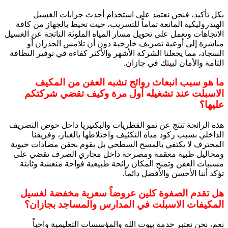
بكل تأكيد، فنحن نعتمد على استخدام أحدث جرابات الغسيل
الهيدروليكية المانعة تماماً للتسريب، حيث تحيط بالجهاز من كافة
الاتجاهات وتعمل على تحويل مسار المياه الملوثة الناتجة عن الغسيل
مباشرة إلى أوعية تصريف خارجية دون أن تلامس الجدران أو
السجاد، مما يجعلنا الشركة الأشهر والأكثر كفاءة في توفير النظافة
التامة والأمان لبيتك في جازان.
ما هو سبب انبعاث روائح تشبه العفن من المكيف
الاسبلت عند تشغيله أول مرة وكيف تقضي شركتكم
عليها؟
هذه الرائحة تنتج عن نمو الفطريات والبكتيريا داخل حوض التصريف
الداخلي بسبب ركود مياه التكثيف واختلاطها بالغبار، وفريقنا
المحترف لا يكتفي بالمسح السطحي بل يقوم بحقن مضادات حيوية
ومحاليل طبية معقمة ومصرحة داخل مجاري الصرف تقضي على
مسببات العفن وتمنح المكان رائحة طبيعية فواحة منعشة وثابتة
تؤكد أننا الأحسن والأفضل دائماً.
هل تقدم الصفوة كلين عروضاً سعرية مخفضة لغسيل
المكيفات الاسبلت في المدارس والمساجد بجازان؟
نعم، نحن نعتبر خدمة بيوت الله والمؤسسات التعليمية واجباً