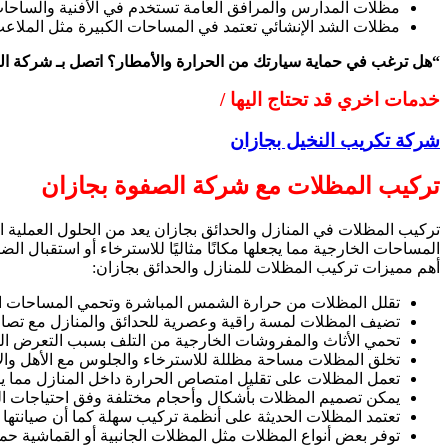
مظلات المدارس والمرافق العامة تستخدم في الأفنية والساحات ل
مظلات الشد الإنشائي تعتمد في المساحات الكبيرة مثل الملاعب 
“هل ترغب في حماية سيارتك من الحرارة والأمطار؟ اتصل بـ شركة الص
خدمات اخري قد تحتاج اليها /
شركة تكريب النخيل بجازان
تركيب المظلات مع شركة الصفوة بجازان
تركيب المظلات في المنازل والحدائق بجازان يعد من الحلول العملية 
المساحات الخارجية مما يجعلها مكانًا مثاليًا للاسترخاء أو استقبال
أهم مميزات تركيب المظلات للمنازل والحدائق بجازان:
تقلل المظلات من حرارة الشمس المباشرة وتحمي المساحات الخا
تضيف المظلات لمسة راقية وعصرية للحدائق والمنازل مع تصام
تحمي الأثاث والمفروشات الخارجية من التلف بسبب التعرض ا
تخلق المظلات مساحة مظللة للاسترخاء والجلوس مع الأهل وال
تعمل المظلات على تقليل امتصاص الحرارة داخل المنازل مما 
يمكن تصميم المظلات بأشكال وأحجام مختلفة وفق احتياجات الم
تعتمد المظلات الحديثة على أنظمة تركيب سهلة كما أن صيانتها دور
توفر بعض أنواع المظلات مثل المظلات الجانبية أو القماشية ح