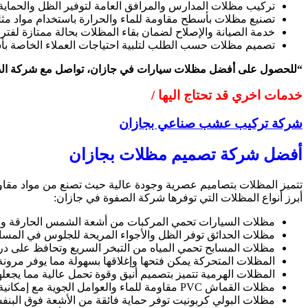
تركيب مظلات المدارس والمرافق العامة لتوفير الظل والحماية 
تصنيع مظلات بأسطح مقاومة للماء والحرارة باستخدام مواد مثل 
خدمة الصيانة والإصلاح لضمان بقاء المظلات بحالة ممتازة لفترا
تصميم مظلات حسب الطلب لتلبية احتياجات العملاء الخاصة ب
“للحصول على أفضل مظلات سيارات في جازان، تواصل مع شركة الصف
خدمات اخري قد تحتاج اليها /
شركة تركيب عشب صناعي بجازان
أفضل شركة تصميم مظلات بجازان
تتميز المظلات بتصاميم عصرية وجودة عالية حيث تصنع من مواد مقاومة
أبرز أنواع المظلات التي توفرها شركة الصفوة في جازان:
مظلات السيارات تحمي المركبات من أشعة الشمس الحارقة والت
مظلات الحدائق توفر الظل والأجواء المريحة للجلوس في المس
مظلات المسابح تحمي المياه من التبخر السريع وتحافظ على درج
المظلات المتحركة يمكن فتحها وإغلاقها بسهولة مما يوفر مرون
المظلات الهرمية تتميز بتصميم أنيق وقوة تحمل عالية مما يجعله
مظلات القماش PVC مقاومة للماء والعوامل الجوية مع إمكانية تصميمها بألوان وأشكال مختلفة.
مظلات البولي كربونيت توفر حماية فائقة من الأشعة فوق البن