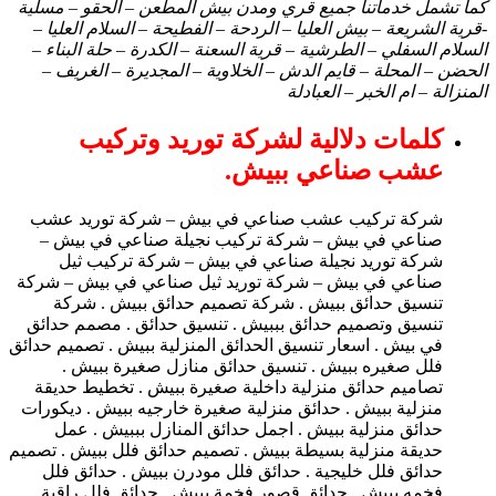
كما تشمل خدماتنا جميع قري ومدن بيش المطعن – الحقو – مسلية
-قرية الشريعة – بيش العليا – الردحة – الفطيحة – السلام العليا –
السلام السفلي – الطرشية – قرية السعنة – الكدرة – حلة البناء –
الحضن – المحلة – قايم الدش – الخلاوية – المجديرة – الغريف –
المنزالة – ام الخبر – العبادلة
كلمات دلالية لشركة توريد وتركيب
عشب صناعي ببيش.
شركة تركيب عشب صناعي في بيش – شركة توريد عشب
صناعي في بيش – شركة تركيب نجيلة صناعي في بيش –
شركة توريد نجيلة صناعي في بيش – شركة تركيب ثيل
صناعي في بيش – شركة توريد ثيل صناعي في بيش – شركة
تنسيق حدائق ببيش . شركة تصميم حدائق ببيش . شركة
تنسيق وتصميم حدائق بببيش . تنسيق حدائق . مصمم حدائق
في بيش . اسعار تنسيق الحدائق المنزلية ببيش . تصميم حدائق
فلل صغيره ببيش . تنسيق حدائق منازل صغيرة ببيش .
تصاميم حدائق منزلية داخلية صغيرة ببيش . تخطيط حديقة
منزلية ببيش . حدائق منزلية صغيرة خارجيه ببيش . ديكورات
حدائق منزلية ببيش . اجمل حدائق المنازل بببيش . عمل
حديقة منزلية بسيطة ببيش . تصميم حدائق فلل ببيش . تصميم
حدائق فلل خليجية . حدائق فلل مودرن ببيش . حدائق فلل
فخمه ببيش . حدائق قصور فخمة ببيش . حدائق فلل راقية