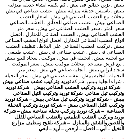
ببيش . تزين حدائق فى بيش . كم تكلفة انشاء حديقة منزلية
ببيش . تاسيس حديقة منزلية ببيش . عشب صناعي في بيش .
محلات بيع العشب الصناعي في بيش . اسعار العشب
الصناعي ببيش . عشب صناعي للحدائق . العشب الصناعي
سعر المتر . سعر العشب الصناعي في بيش . سعر متر
العشب الصناعي ببيش . العشب الصناعي للمنازل . افضل
انواع العشب الصناعي للمنازل .افضل انواع العشب الصناعي
ببيش . تركيب العشب الصناعي على البلاط . تنظيف العشب
الصناعي فى بيش . عشب صناعي في بيش . عشب طبيعي .
بيع انجلية ببيش . انجليله في بيش . موكيت . سجاد للبيع ببيش
. بيع فرش مساجد . محلات موكيب ببيش . سعر الموكيت .
سجاد ايراني ببيش . أنجلية صناعي في بيش . سعر متر
النجليلة . انجليه ببيش . عشب صناعي في بيش . سعر النجيله
. شراء انجلية ببيش شركة
توريد وتركيب عشب صناعي ببيش
– شركة توريد وتركيب العشب الصناعي ببيش – شركة توريد
وتركيب تيل صناعي شركة توريد وتركيب التيل الصناعي
ببيش – شركة توريد وتركيب ثيل صناعي ببيش – شركة توريد
وتركيب الثيل الصناعي ببيش – شركة توريد وتركيب النجيلة
الصناعية – شركة توريد وتركيب نجيلة صناعية ببيش – شركة
توريد وتركيب العشب الطبيعي والعشب الصناعي للفلل
والقصوروالشقق والمنازل – شركة تلقيح وتنظيف مزارع
النخيل – ابي – افضل – ارخص – اريد – ابغي