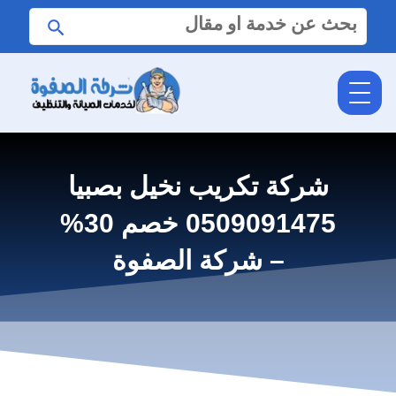
البحث
ابحث
عن:
شركة تكريب نخيل بصبيا
0509091475 خصم 30%
– شركة الصفوة