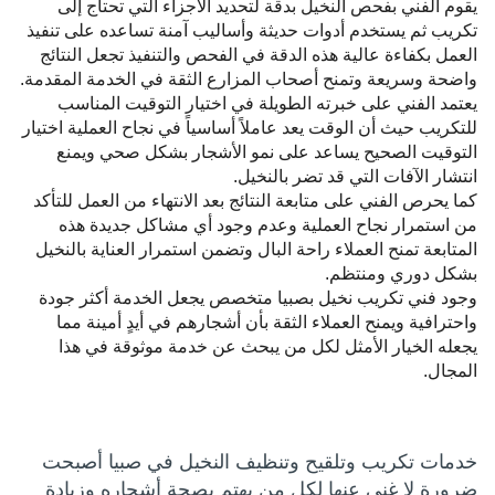
يقوم الفني بفحص النخيل بدقة لتحديد الأجزاء التي تحتاج إلى
تكريب ثم يستخدم أدوات حديثة وأساليب آمنة تساعده على تنفيذ
العمل بكفاءة عالية هذه الدقة في الفحص والتنفيذ تجعل النتائج
واضحة وسريعة وتمنح أصحاب المزارع الثقة في الخدمة المقدمة.
يعتمد الفني على خبرته الطويلة في اختيار التوقيت المناسب
للتكريب حيث أن الوقت يعد عاملاً أساسياً في نجاح العملية اختيار
التوقيت الصحيح يساعد على نمو الأشجار بشكل صحي ويمنع
انتشار الآفات التي قد تضر بالنخيل.
كما يحرص الفني على متابعة النتائج بعد الانتهاء من العمل للتأكد
من استمرار نجاح العملية وعدم وجود أي مشاكل جديدة هذه
المتابعة تمنح العملاء راحة البال وتضمن استمرار العناية بالنخيل
بشكل دوري ومنتظم.
وجود فني تكريب نخيل بصبيا متخصص يجعل الخدمة أكثر جودة
واحترافية ويمنح العملاء الثقة بأن أشجارهم في أيدٍ أمينة مما
يجعله الخيار الأمثل لكل من يبحث عن خدمة موثوقة في هذا
المجال.
خدمات تكريب وتلقيح وتنظيف النخيل في صبيا أصبحت
ضرورة لا غنى عنها لكل من يهتم بصحة أشجاره وزيادة