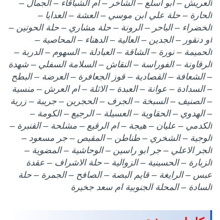
العريش – ابو اسلع – الشاخر – ام الشباقاء – الجمال –
الحارة – حلة علي ابن موسي – العشة – العدايا –
الخضراء – الباحر – الرونة – حلة مشاري – حلة الحوتين –
او دنقور – الجدين – العالية – الدهناء – المحاصية –
الحميمة – نورة – الشاقة – العبادلة – السهوم – الدربة –
الرقاونة – الفوراسة – النقاش – السلامة السفلي – شهدة
– الشعافة – القصادية – قوز الجعافرة – العرضة – البطح
– السدادة – عوانة – العبدة – الاثلة – ام العرش – منسية
– الصنيف – السبخة – الجرف – الحجرين – جريبة – زرية
– الهدوي – الحقاوية – العسيلة – الرجيع – الكومة –
الكدمي – عليان – هيجة – ام الرقيع – مشلحة – القنبرة –
الوجية – الشخري – طناطن – المقبص – جر مسعود –
الجر الاعلي – جر ابو راسين – الوحاشية – المضوية –
الزبارة – الحسينية – الزوالية – حلة الاشراف – عقدة
عبس – الرايغة – قايم البصة – الصافح – الجمرة – حلة
السادة – المحلة الجنوبية ام سعد جخيرة